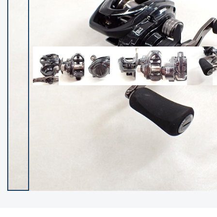
イシグロ御殿場店
イシグロ伊東店
ランク
(102383)
SA
(2953)
A
(17316)
B+
(12297)
B
(21988)
C
(38830)
C-
(5149)
D
(2204)
ランクについて