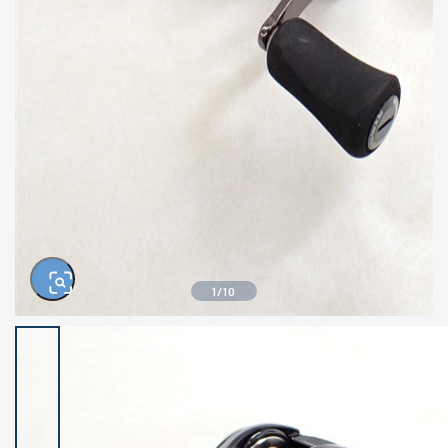
きるもの、改造品も含む
悪
イシグロ西尾店
イシグロ三河安城店
※ルアー、エギ、雑品、その他につきましては
ランク表記はございません。 状態は写真にて
ご確認ください。
イシグロ半田店
イシグロ岡崎大樹寺店
イシグロ岡崎若松店
イシグロ焼津店
イシグロ掛川店
イシグロ沼津店
1
/
10
イシグロ駿東柿田川店
イシグロ豊川店
イシグロ磐田店
イシグロ富士店