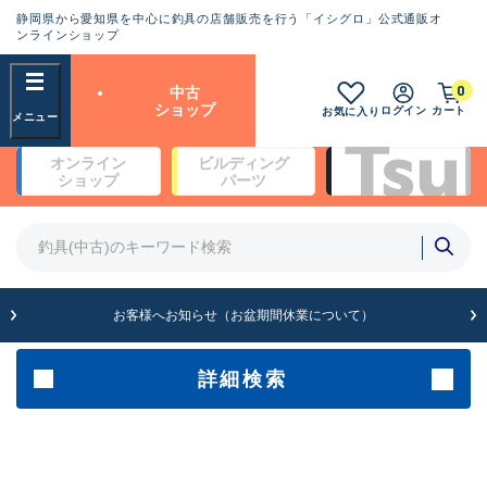
静岡県から愛知県を中心に釣具の店舗販売を行う「イシグロ」公式通販オ
ランクとは？
ンラインショップ
フリーワード
0
中古
SA
ショップ
ログイン
カート
お気に入り
新古品（メーカー問屋から仕
オンライン
ビルディング
入れた未使用品）
良
ショップ
パーツ
商品カテゴリ
※店頭展示時の置き傷が付いている
ものも含む
竿・ルアーロッド(4)
竿・ルアーロッド(64354)
リール・カスタムパーツ(35698)
A
ルアー・エギ(1811)
お客様へお知らせ（お盆期間休業について）
傷が極めて少ない極上品
その他・雑品(1063)
メーカー
詳細検索
B+
使用感や傷は少なく比較的美
店舗
品