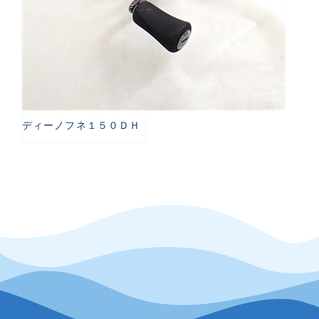
ディーノフネ１５０ＤＨ