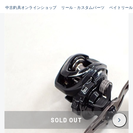
イシグロ鳴海店
中古釣具オンラインショップ
リール・カスタムパーツ
ベイトリール
B
イシグロフレスポ鈴鹿店
使用感や傷はあるが全体的に
イシグロ津高茶屋店
綺麗な良品
イシグロ西春店
C
イシグロカインズモール彦根店
使用感や傷のある一般的な中
イシグロ中川かの里店
古品
イシグロ静岡中吉田店
C-
イシグロ名東引山店
かなり使用感があり、全体的
イシグロ豊田店
に目立つ傷が多い品
イシグロ豊橋向山店
イシグロ岐阜店
D
SOLD OUT
イシグロ高林店
著しく状態が悪いが使用はで