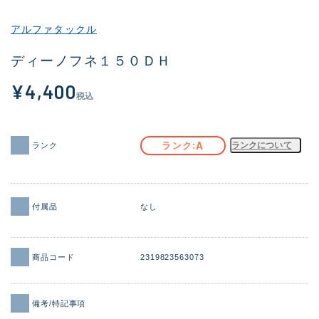
その他
アルファタックル
新商品
(2040)
ディーノフネ１５０ＤＨ
おすすめ
(183)
¥4,400
税込
値下げ品
(14301)
OH済
(936)
A
ランク
ランクについて
ランク
DCチェック済
(1337)
在庫有のみ
(22011)
付属品
なし
価格
商品コード
2319823563073
この条件で検索する
備考/特記事項