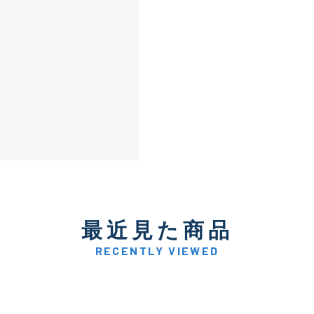
傷が極めて少ない極上品
A
使用感や傷は少なく比較的
B+
使用感や傷はあるが全体的
B
使用感や傷のある一般的な
C
最近見た商品
かなり使用感があり、全体
C-
い品
RECENTLY VIEWED
著しく状態が悪いが使用は
D
品も含む