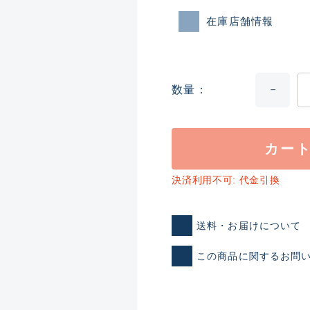
在庫店舗情報
数量
カー
ランクとは？
決済利用不可: 代金引換
送料・お届けについて
新古品（メーカー問屋から
品）
SA
この商品に関するお問
※店頭展示時の置き傷が付いて