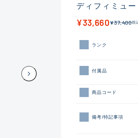
ディフィミュートス
¥33,660
¥37,400
税
ランク
付属品
商品コード
備考/特記事項