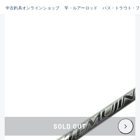
イシグロ鳴海店
中古釣具オンラインショップ
竿・ルアーロッド
バス・トラウト・フ
B
イシグロフレスポ鈴鹿店
使用感や傷はあるが全体的に
イシグロ津高茶屋店
綺麗な良品
イシグロ西春店
C
イシグロ中川かの里店
使用感や傷のある一般的な中
イシグロカインズモール彦根店
古品
イシグロ静岡中吉田店
C-
イシグロ名東引山店
かなり使用感があり、全体的
イシグロ豊田店
に目立つ傷が多い品
イシグロ豊橋向山店
イシグロ岐阜店
D
SOLD OUT
イシグロ高林店
著しく状態が悪いが使用はで