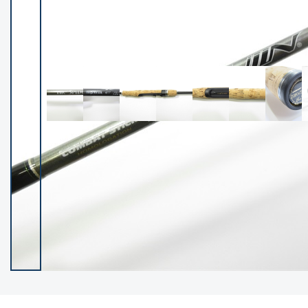
イシグロ御殿場店
イシグロ伊東店
ランク
(102140)
SA
(2946)
A
(17277)
B+
(12270)
B
(21946)
C
(38734)
C-
(5135)
D
(2193)
ランクについて