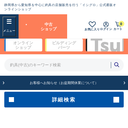
静岡県から愛知県を中心に釣具の店舗販売を行う「イシグロ」公式通販オ
ランクとは？
ンラインショップ
フリーワード
0
中古
SA
ショップ
ログイン
カート
お気に入り
新古品（メーカー問屋から仕
オンライン
ビルディング
入れた未使用品）
良
ショップ
パーツ
商品カテゴリ
※店頭展示時の置き傷が付いている
ものも含む
竿・ルアーロッド(4)
竿・ルアーロッド(64200)
リール・カスタムパーツ(35615)
A
ルアー・エギ(1807)
お客様へお知らせ（お盆期間休業について）
傷が極めて少ない極上品
その他・雑品(1061)
メーカー
詳細検索
B+
使用感や傷は少なく比較的美
店舗
品