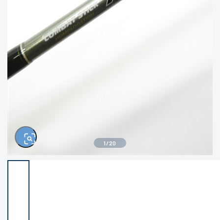
きるもの、改造品も含む
悪
イシグロ西尾店
イシグロ三河安城店
※ルアー、エギ、雑品、その他につきましては
ランク表記はございません。 状態は写真にて
ご確認ください。
イシグロ岡崎大樹寺店
イシグロ半田店
イシグロ岡崎若松店
イシグロ焼津店
イシグロ掛川店
イシグロ沼津店
1
/
20
イシグロ駿東柿田川店
イシグロ豊川店
イシグロ磐田店
イシグロ富士店