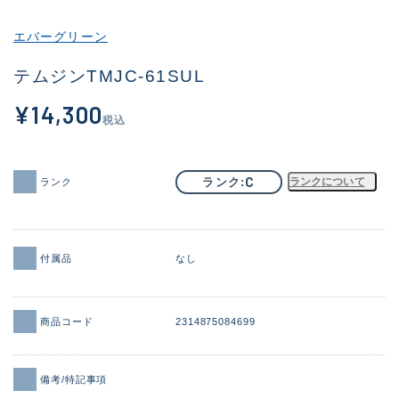
その他
エバーグリーン
新商品
(1871)
テムジンTMJC-61SUL
おすすめ
(161)
¥14,300
税込
値下げ品
(14304)
OH済
(935)
C
ランク
ランクについて
ランク
DCチェック済
(1331)
在庫有のみ
(22088)
付属品
なし
価格
商品コード
2314875084699
この条件で検索する
備考/特記事項