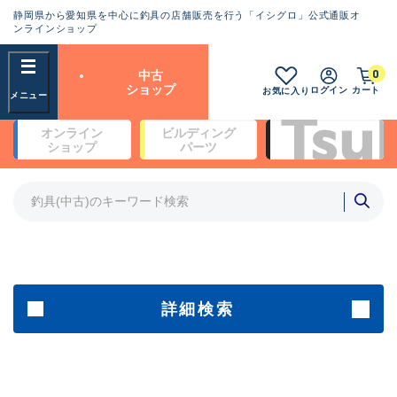
静岡県から愛知県を中心に釣具の店舗販売を行う「イシグロ」公式通販オ
ランクとは？
ンラインショップ
フリーワード
0
中古
SA
ショップ
ログイン
カート
お気に入り
新古品（メーカー問屋から仕
オンライン
ビルディング
入れた未使用品）
良
ショップ
パーツ
商品カテゴリ
※店頭展示時の置き傷が付いている
ものも含む
竿・ルアーロッド(4)
竿・ルアーロッド(64198)
リール・カスタムパーツ(35610)
A
ルアー・エギ(1807)
傷が極めて少ない極上品
その他・雑品(1061)
メーカー
詳細検索
B+
使用感や傷は少なく比較的美
店舗
品