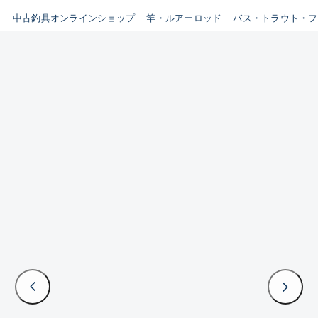
イシグロ鳴海店
中古釣具オンラインショップ
竿・ルアーロッド
バス・トラウト・フ
B
イシグロフレスポ鈴鹿店
使用感や傷はあるが全体的に
イシグロ津高茶屋店
綺麗な良品
イシグロ西春店
C
イシグロ中川かの里店
使用感や傷のある一般的な中
イシグロカインズモール彦根店
古品
イシグロ静岡中吉田店
C-
イシグロ名東引山店
かなり使用感があり、全体的
イシグロ豊田店
に目立つ傷が多い品
イシグロ豊橋向山店
イシグロ岐阜店
D
イシグロ高林店
著しく状態が悪いが使用はで