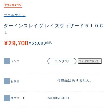
その他
ヴァルケイン
新商品
(1871)
ダーインスレイヴ レイズウィザード５１０Ｃ
おすすめ
(161)
Ｌ
値下げ品
(14304)
¥29,700
¥33,000
税込
OH済
(935)
DCチェック済
(1331)
C
ランク
ランクについて
ランク
在庫有のみ
(22088)
価格
付属品はありません。
付属品
商品コード
2314816183184
この条件で検索する