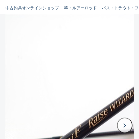
イシグロ鳴海店
中古釣具オンラインショップ
竿・ルアーロッド
バス・トラウト・フ
B
イシグロフレスポ鈴鹿店
使用感や傷はあるが全体的に
イシグロ津高茶屋店
綺麗な良品
イシグロ西春店
C
イシグロ中川かの里店
使用感や傷のある一般的な中
イシグロカインズモール彦根店
古品
イシグロ静岡中吉田店
C-
イシグロ名東引山店
かなり使用感があり、全体的
イシグロ豊田店
に目立つ傷が多い品
イシグロ豊橋向山店
イシグロ岐阜店
D
イシグロ高林店
著しく状態が悪いが使用はで