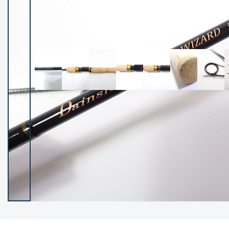
イシグロ御殿場店
イシグロ伊東店
ランク
(102400)
SA
(2953)
A
(17318)
B+
(12301)
B
(21990)
C
(38837)
C-
(5150)
D
(2205)
ランクについて