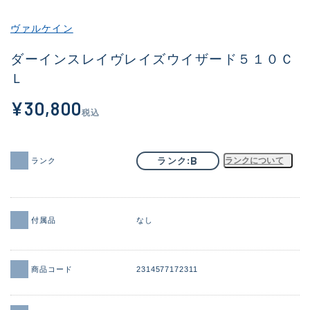
その他
ヴァルケイン
新商品
(2059)
ダーインスレイヴレイズウイザード５１０Ｃ
Ｌ
おすすめ
(184)
¥30,800
値下げ品
(14301)
税込
OH済
(936)
DCチェック済
(1337)
B
ランク
ランクについて
ランク
在庫有のみ
(22002)
価格
付属品
なし
商品コード
2314577172311
この条件で検索する