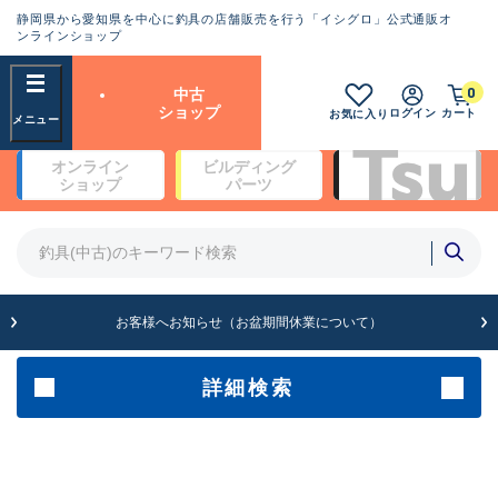
静岡県から愛知県を中心に釣具の店舗販売を行う「イシグロ」公式通販オ
ランクとは？
ンラインショップ
フリーワード
0
中古
SA
ショップ
ログイン
カート
お気に入り
新古品（メーカー問屋から仕
オンライン
ビルディング
入れた未使用品）
良
ショップ
パーツ
商品カテゴリ
※店頭展示時の置き傷が付いている
ものも含む
竿・ルアーロッド(4)
竿・ルアーロッド(64369)
リール・カスタムパーツ(35700)
A
ルアー・エギ(1811)
お客様へお知らせ（お盆期間休業について）
傷が極めて少ない極上品
その他・雑品(1063)
メーカー
詳細検索
B+
使用感や傷は少なく比較的美
店舗
品