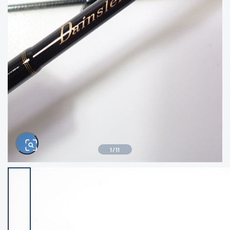
きるもの、改造品も含む
悪
イシグロ西尾店
イシグロ三河安城店
※ルアー、エギ、雑品、その他につきましては
ランク表記はございません。 状態は写真にて
ご確認ください。
イシグロ半田店
イシグロ岡崎大樹寺店
イシグロ岡崎若松店
イシグロ焼津店
イシグロ掛川店
イシグロ沼津店
1
/
11
イシグロ駿東柿田川店
イシグロ豊川店
イシグロ磐田店
イシグロ富士店