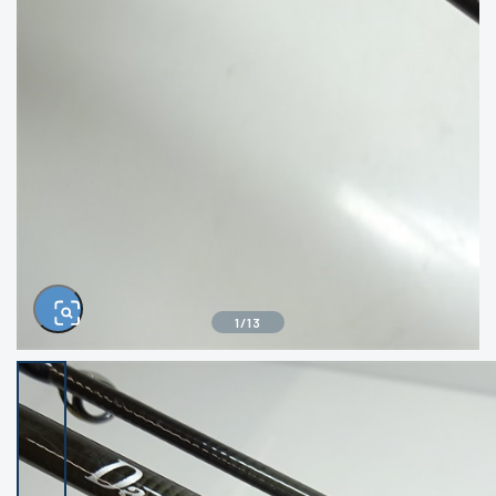
きるもの、改造品も含む
悪
イシグロ西尾店
イシグロ三河安城店
※ルアー、エギ、雑品、その他につきましては
ランク表記はございません。 状態は写真にて
ご確認ください。
イシグロ岡崎大樹寺店
イシグロ半田店
イシグロ岡崎若松店
イシグロ焼津店
イシグロ掛川店
イシグロ沼津店
1
/
13
イシグロ駿東柿田川店
イシグロ豊川店
イシグロ磐田店
イシグロ富士店