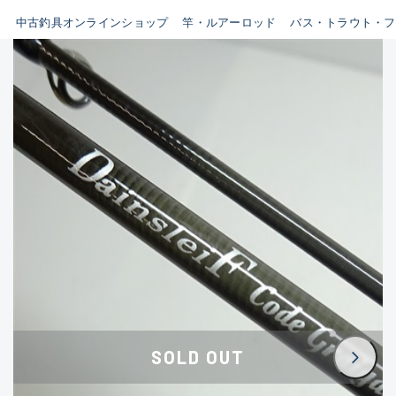
イシグロ鳴海店
中古釣具オンラインショップ
竿・ルアーロッド
バス・トラウト・フ
B
イシグロフレスポ鈴鹿店
使用感や傷はあるが全体的に
イシグロ津高茶屋店
綺麗な良品
イシグロ西春店
C
イシグロカインズモール彦根店
使用感や傷のある一般的な中
イシグロ中川かの里店
古品
イシグロ静岡中吉田店
C-
イシグロ名東引山店
かなり使用感があり、全体的
イシグロ豊田店
に目立つ傷が多い品
イシグロ豊橋向山店
イシグロ岐阜店
D
SOLD OUT
イシグロ高林店
著しく状態が悪いが使用はで