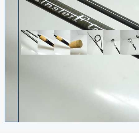
イシグロ御殿場店
イシグロ伊東店
ランク
(102279)
SA
(2950)
A
(17306)
B+
(12285)
B
(21973)
C
(38779)
C-
(5144)
D
(2197)
ランクについて