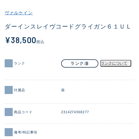
その他
ヴァルケイン
新商品
(1932)
ダーインスレイヴコードグライガン６１ＵＬ
おすすめ
(172)
¥38,500
税込
値下げ品
(14303)
OH済
(936)
B
ランク
ランクについて
ランク
DCチェック済
(1336)
在庫有のみ
(22024)
付属品
袋
価格
商品コード
2314274368277
この条件で検索する
備考/特記事項