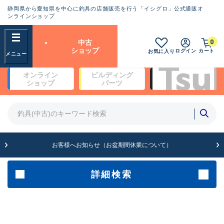
静岡県から愛知県を中心に釣具の店舗販売を行う「イシグロ」公式通販オ
ランクとは？
ンラインショップ
フリーワード
0
中古
SA
ショップ
ログイン
カート
お気に入り
新古品（メーカー問屋から仕
オンライン
ビルディング
入れた未使用品）
良
ショップ
パーツ
商品カテゴリ
※店頭展示時の置き傷が付いている
ものも含む
竿・ルアーロッド(4)
竿・ルアーロッド(64279)
リール・カスタムパーツ(35669)
A
ルアー・エギ(1811)
お客様へお知らせ（お盆期間休業について）
傷が極めて少ない極上品
その他・雑品(1063)
メーカー
詳細検索
B+
使用感や傷は少なく比較的美
店舗
品