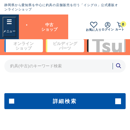
静岡県から愛知県を中心に釣具の店舗販売を行う「イシグロ」公式通販オ
ランクとは？
ンラインショップ
フリーワード
0
中古
SA
ショップ
ログイン
カート
お気に入り
新古品（メーカー問屋から仕
オンライン
ビルディング
入れた未使用品）
良
ショップ
パーツ
商品カテゴリ
※店頭展示時の置き傷が付いている
ものも含む
竿・ルアーロッド(5)
竿・ルアーロッド(64425)
リール・カスタムパーツ(35767)
A
ルアー・エギ(1812)
傷が極めて少ない極上品
その他・雑品(1066)
メーカー
詳細検索
B+
使用感や傷は少なく比較的美
店舗
品