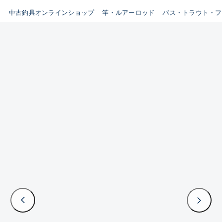
イシグロ鳴海店
中古釣具オンラインショップ
竿・ルアーロッド
バス・トラウト・フ
B
イシグロフレスポ鈴鹿店
使用感や傷はあるが全体的に
イシグロ津高茶屋店
綺麗な良品
イシグロ西春店
C
イシグロカインズモール彦根店
使用感や傷のある一般的な中
イシグロ中川かの里店
古品
イシグロ静岡中吉田店
C-
イシグロ名東引山店
かなり使用感があり、全体的
イシグロ豊田店
に目立つ傷が多い品
イシグロ豊橋向山店
イシグロ岐阜店
D
イシグロ高林店
著しく状態が悪いが使用はで