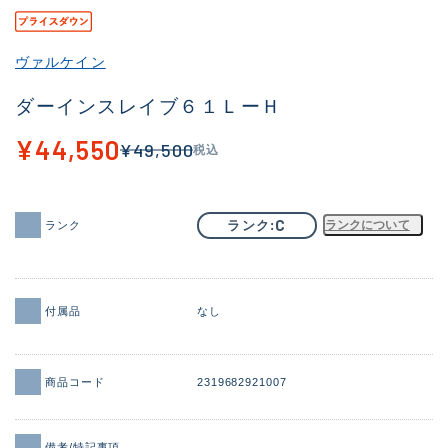
その他
ヴァルケイン
新商品
(2090)
ダーインスレイブ６１ＬーＨ
おすすめ
(177)
¥44,550
¥49,500
税込
値下げ品
(14299)
OH済
(943)
C
ランク
ランクについて
ランク
DCチェック済
(1339)
在庫有のみ
(21955)
価格
付属品
なし
商品コード
2319682921007
この条件で検索する
備考/特記事項