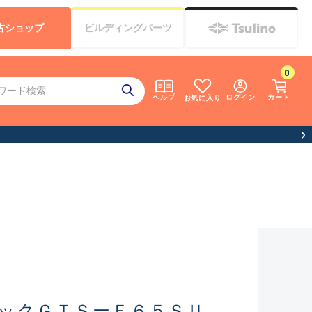
古
ショップ
ビルディング
パーツ
0
ログイン
カート
ヘルプ
お気に入り
ックＧＴＳーＦ６５ＳＵ