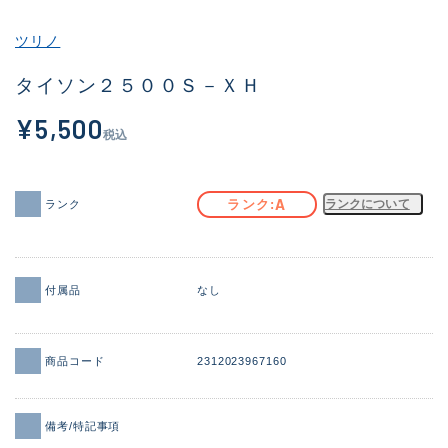
その他
ツリノ
新商品
(1877)
タイソン２５００Ｓ－ＸＨ
おすすめ
(164)
¥5,500
税込
値下げ品
(14304)
OH済
(935)
A
ランク
ランクについて
ランク
DCチェック済
(1332)
在庫有のみ
(22084)
付属品
なし
価格
商品コード
2312023967160
この条件で検索する
備考/特記事項