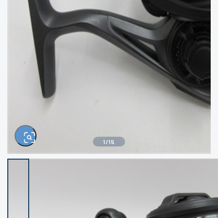
きるもの、改造品も含む
悪
イシグロ西尾店
イシグロ三河安城店
※ルアー、エギ、雑品、その他につきましては
ランク表記はございません。 状態は写真にて
ご確認ください。
イシグロ岡崎大樹寺店
イシグロ半田店
イシグロ岡崎若松店
イシグロ焼津店
イシグロ掛川店
イシグロ沼津店
1
/
15
イシグロ駿東柿田川店
イシグロ豊川店
イシグロ磐田店
イシグロ富士店