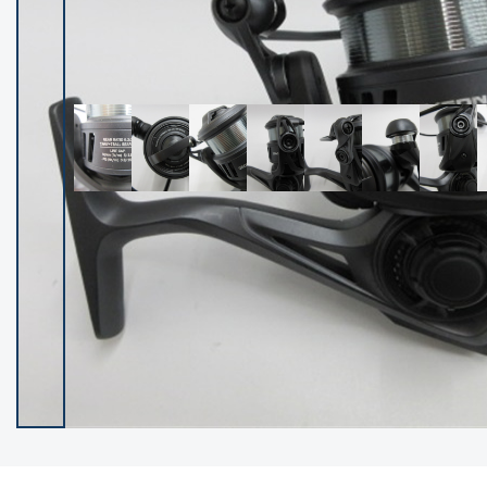
イシグロ御殿場店
イシグロ伊東店
ランク
(102146)
SA
(2946)
A
(17279)
B+
(12270)
B
(21947)
C
(38737)
C-
(5135)
D
(2193)
ランクについて