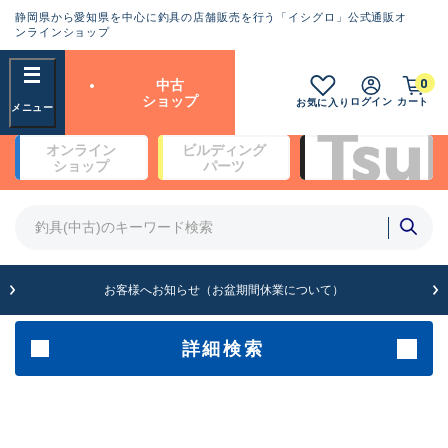
静岡県から愛知県を中心に釣具の店舗販売を行う「イシグロ」公式通販オ
ランクとは？
ンラインショップ
フリーワード
0
中古
SA
ショップ
ログイン
カート
お気に入り
新古品（メーカー問屋から仕
オンライン
ビルディング
入れた未使用品）
良
ショップ
パーツ
商品カテゴリ
※店頭展示時の置き傷が付いている
ものも含む
竿・ルアーロッド(4)
竿・ルアーロッド(64203)
リール・カスタムパーツ(35618)
A
ルアー・エギ(1807)
お客様へお知らせ（お盆期間休業について）
傷が極めて少ない極上品
その他・雑品(1061)
メーカー
詳細検索
B+
使用感や傷は少なく比較的美
店舗
品