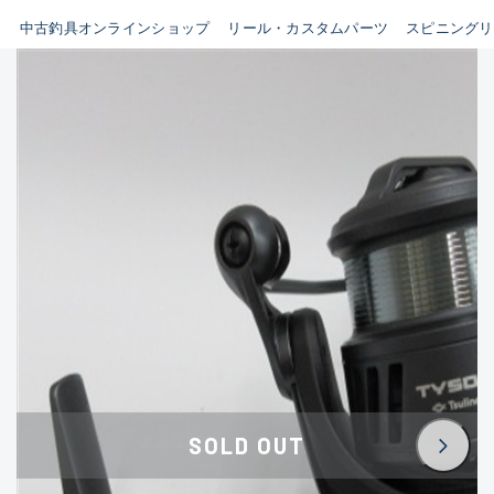
イシグロ鳴海店
中古釣具オンラインショップ
リール・カスタムパーツ
スピニングリ
B
イシグロフレスポ鈴鹿店
使用感や傷はあるが全体的に
イシグロ津高茶屋店
綺麗な良品
イシグロ西春店
C
イシグロ中川かの里店
使用感や傷のある一般的な中
イシグロカインズモール彦根店
古品
イシグロ静岡中吉田店
C-
イシグロ名東引山店
かなり使用感があり、全体的
イシグロ豊田店
に目立つ傷が多い品
イシグロ豊橋向山店
イシグロ岐阜店
D
SOLD OUT
イシグロ高林店
著しく状態が悪いが使用はで