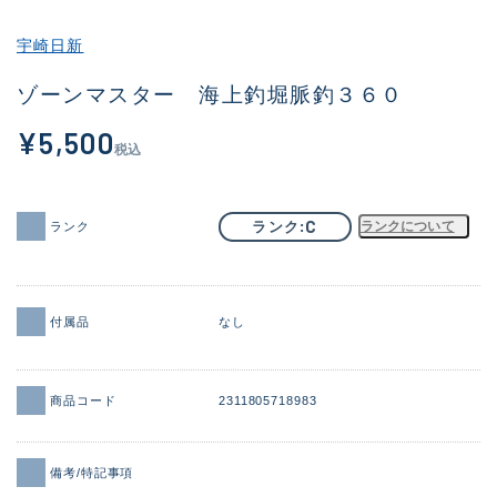
その他
宇崎日新
新商品
(2040)
ゾーンマスター 海上釣堀脈釣３６０
おすすめ
(168)
¥5,500
税込
値下げ品
(14300)
OH済
(943)
C
ランク
ランクについて
ランク
DCチェック済
(1338)
在庫有のみ
(21966)
付属品
なし
価格
商品コード
2311805718983
この条件で検索する
備考/特記事項