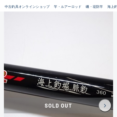
イシグロ鳴海店
中古釣具オンラインショップ
竿・ルアーロッド
磯・堤防竿
海上
B
イシグロフレスポ鈴鹿店
使用感や傷はあるが全体的に
イシグロ津高茶屋店
綺麗な良品
イシグロ西春店
C
イシグロカインズモール彦根店
使用感や傷のある一般的な中
イシグロ中川かの里店
古品
イシグロ静岡中吉田店
C-
イシグロ名東引山店
かなり使用感があり、全体的
イシグロ豊田店
に目立つ傷が多い品
イシグロ豊橋向山店
イシグロ岐阜店
D
SOLD OUT
イシグロ高林店
著しく状態が悪いが使用はで