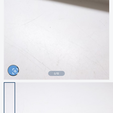
きるもの、改造品も含む
悪
イシグロ西尾店
イシグロ三河安城店
※ルアー、エギ、雑品、その他につきましては
ランク表記はございません。 状態は写真にて
ご確認ください。
イシグロ半田店
イシグロ岡崎大樹寺店
イシグロ岡崎若松店
イシグロ焼津店
イシグロ掛川店
イシグロ沼津店
1
/
11
イシグロ駿東柿田川店
イシグロ豊川店
イシグロ富士店
イシグロ磐田店