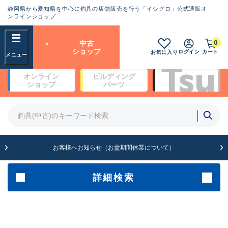
静岡県から愛知県を中心に釣具の店舗販売を行う「イシグロ」公式通販オ
ランクとは？
ンラインショップ
フリーワード
0
中古
SA
ショップ
ログイン
カート
お気に入り
新古品（メーカー問屋から仕
オンライン
ビルディング
入れた未使用品）
良
ショップ
パーツ
商品カテゴリ
※店頭展示時の置き傷が付いている
ものも含む
竿・ルアーロッド(5)
竿・ルアーロッド(64393)
リール・カスタムパーツ(35754)
A
ルアー・エギ(1813)
お客様へお知らせ（お盆期間休業について）
傷が極めて少ない極上品
その他・雑品(1065)
メーカー
詳細検索
B+
使用感や傷は少なく比較的美
店舗
品