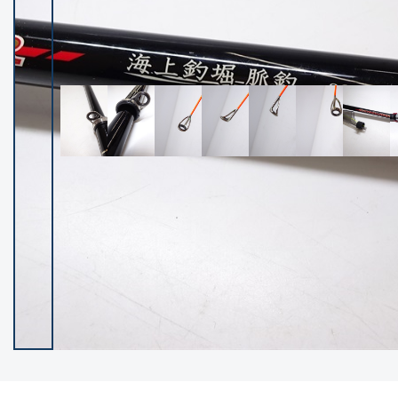
イシグロ御殿場店
イシグロ伊東店
ランク
(102483)
SA
(2957)
A
(17333)
B+
(12312)
B
(22004)
C
(38864)
C-
(5162)
D
(2205)
ランクについて