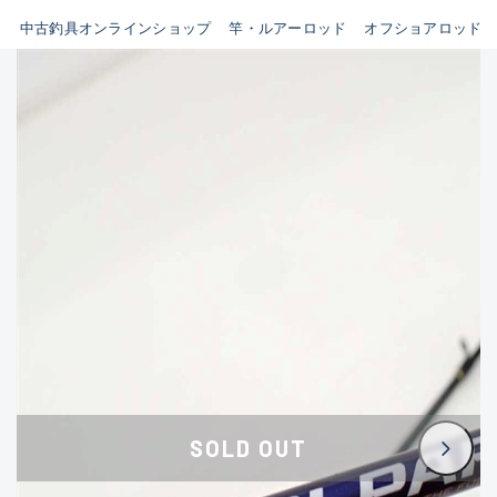
イシグロ鳴海店
中古釣具オンラインショップ
竿・ルアーロッド
オフショアロッド
B
イシグロフレスポ鈴鹿店
使用感や傷はあるが全体的に
イシグロ津高茶屋店
綺麗な良品
イシグロ西春店
C
イシグロ中川かの里店
使用感や傷のある一般的な中
イシグロカインズモール彦根店
古品
イシグロ静岡中吉田店
C-
イシグロ名東引山店
かなり使用感があり、全体的
イシグロ豊田店
に目立つ傷が多い品
イシグロ豊橋向山店
イシグロ岐阜店
D
SOLD OUT
イシグロ高林店
著しく状態が悪いが使用はで