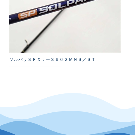
ソルパラＳＰＸＪーＳ６６２ＭＮＳ／ＳＴ