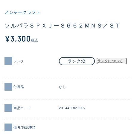
その他
メジャークラフト
新商品
(2045)
ソルパラＳＰＸＪーＳ６６２ＭＮＳ／ＳＴ
おすすめ
(184)
¥3,300
税込
値下げ品
(14301)
OH済
(936)
C
ランク
ランクについて
ランク
DCチェック済
(1337)
在庫有のみ
(22004)
付属品
なし
価格
商品コード
2314411821115
この条件で検索する
備考/特記事項