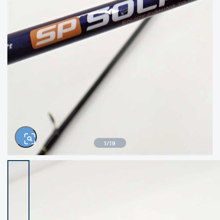
きるもの、改造品も含む
悪
イシグロ西尾店
イシグロ三河安城店
※ルアー、エギ、雑品、その他につきましては
ランク表記はございません。 状態は写真にて
ご確認ください。
イシグロ半田店
イシグロ岡崎大樹寺店
イシグロ岡崎若松店
イシグロ焼津店
イシグロ掛川店
イシグロ沼津店
1
/
19
イシグロ駿東柿田川店
イシグロ豊川店
イシグロ磐田店
イシグロ富士店