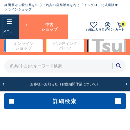
静岡県から愛知県を中心に釣具の店舗販売を行う「イシグロ」公式通販オ
ランクとは？
ンラインショップ
フリーワード
0
中古
SA
ショップ
ログイン
カート
お気に入り
新古品（メーカー問屋から仕
オンライン
ビルディング
入れた未使用品）
良
ショップ
パーツ
商品カテゴリ
※店頭展示時の置き傷が付いている
ものも含む
竿・ルアーロッド(4)
竿・ルアーロッド(64361)
リール・カスタムパーツ(35696)
A
ルアー・エギ(1811)
お客様へお知らせ（お盆期間休業について）
傷が極めて少ない極上品
その他・雑品(1063)
メーカー
詳細検索
B+
使用感や傷は少なく比較的美
店舗
品