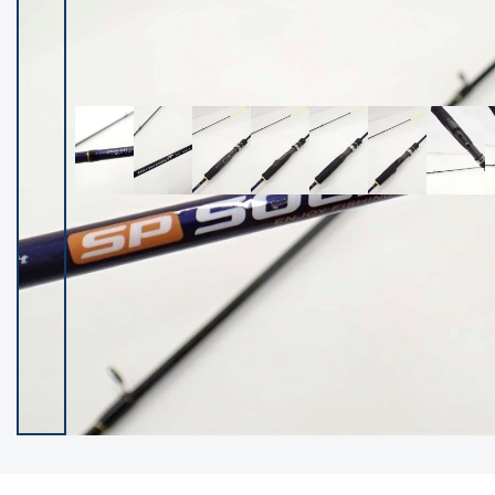
イシグロ御殿場店
イシグロ伊東店
ランク
(102388)
SA
(2953)
A
(17316)
B+
(12299)
B
(21989)
C
(38832)
C-
(5149)
D
(2204)
ランクについて