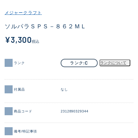
その他
メジャークラフト
新商品
(1992)
ソルパラＳＰＳ－８６２ＭＬ
おすすめ
(179)
¥3,300
税込
値下げ品
(14302)
OH済
(936)
C
ランク
ランクについて
ランク
DCチェック済
(1338)
在庫有のみ
(22036)
付属品
なし
価格
商品コード
2312890329344
この条件で検索する
備考/特記事項