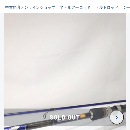
イシグロ鳴海店
中古釣具オンラインショップ
竿・ルアーロッド
ソルトロッド
シ
B
イシグロフレスポ鈴鹿店
使用感や傷はあるが全体的に
イシグロ津高茶屋店
綺麗な良品
イシグロ西春店
C
イシグロカインズモール彦根店
使用感や傷のある一般的な中
イシグロ中川かの里店
古品
イシグロ静岡中吉田店
C-
イシグロ名東引山店
かなり使用感があり、全体的
イシグロ豊田店
に目立つ傷が多い品
イシグロ豊橋向山店
イシグロ岐阜店
D
SOLD OUT
イシグロ高林店
著しく状態が悪いが使用はで