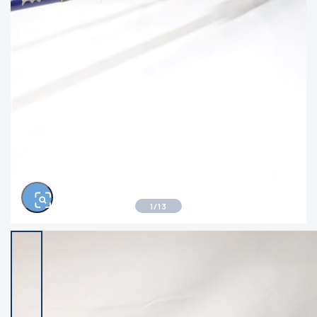
きるもの、改造品も含む
悪
イシグロ西尾店
イシグロ三河安城店
※ルアー、エギ、雑品、その他につきましては
ランク表記はございません。 状態は写真にて
ご確認ください。
イシグロ岡崎大樹寺店
イシグロ半田店
イシグロ岡崎若松店
イシグロ焼津店
イシグロ掛川店
イシグロ沼津店
1
/
13
イシグロ駿東柿田川店
イシグロ豊川店
イシグロ磐田店
イシグロ富士店