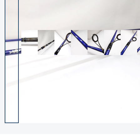
イシグロ御殿場店
イシグロ伊東店
ランク
(102342)
SA
(2952)
A
(17315)
B+
(12290)
B
(21983)
C
(38808)
C-
(5148)
D
(2200)
ランクについて