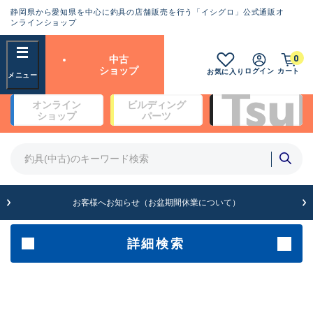
静岡県から愛知県を中心に釣具の店舗販売を行う「イシグロ」公式通販オ
ランクとは？
ンラインショップ
フリーワード
0
中古
SA
ショップ
ログイン
カート
お気に入り
新古品（メーカー問屋から仕
オンライン
ビルディング
入れた未使用品）
良
ショップ
パーツ
商品カテゴリ
※店頭展示時の置き傷が付いている
ものも含む
竿・ルアーロッド(4)
竿・ルアーロッド(64319)
リール・カスタムパーツ(35691)
A
ルアー・エギ(1811)
お客様へお知らせ（お盆期間休業について）
傷が極めて少ない極上品
その他・雑品(1064)
メーカー
詳細検索
B+
使用感や傷は少なく比較的美
店舗
品