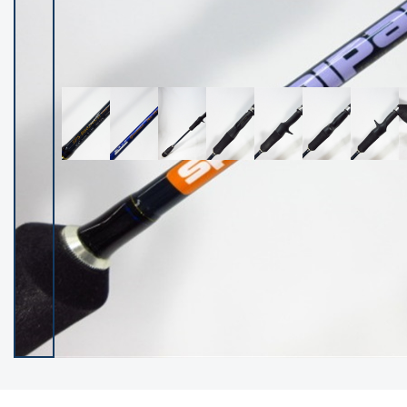
イシグロ御殿場店
イシグロ伊東店
ランク
(102381)
SA
(2953)
A
(17316)
B+
(12295)
B
(21988)
C
(38830)
C-
(5149)
D
(2204)
ランクについて