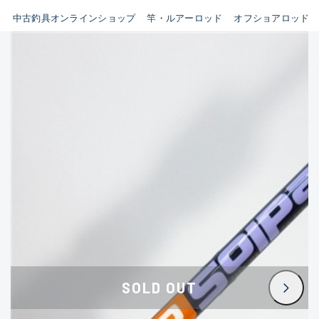
イシグロ鳴海店
中古釣具オンラインショップ
竿・ルアーロッド
オフショアロッド
B
イシグロフレスポ鈴鹿店
使用感や傷はあるが全体的に
イシグロ津高茶屋店
綺麗な良品
イシグロ西春店
C
イシグロカインズモール彦根店
使用感や傷のある一般的な中
イシグロ中川かの里店
古品
イシグロ静岡中吉田店
C-
イシグロ名東引山店
かなり使用感があり、全体的
イシグロ豊田店
に目立つ傷が多い品
イシグロ豊橋向山店
イシグロ岐阜店
D
SOLD OUT
イシグロ高林店
著しく状態が悪いが使用はで