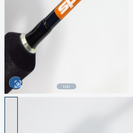
きるもの、改造品も含む
悪
イシグロ西尾店
イシグロ三河安城店
※ルアー、エギ、雑品、その他につきましては
ランク表記はございません。 状態は写真にて
ご確認ください。
イシグロ半田店
イシグロ岡崎大樹寺店
イシグロ岡崎若松店
イシグロ焼津店
イシグロ掛川店
イシグロ沼津店
1
/
21
イシグロ駿東柿田川店
イシグロ豊川店
イシグロ磐田店
イシグロ富士店