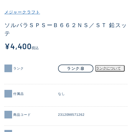
その他
メジャークラフト
新商品
(2038)
ソルパラＳＰＳーＢ６６２ＮＳ／ＳＴ 鉛スッ
テ
おすすめ
(183)
¥4,400
値下げ品
(14301)
税込
OH済
(936)
DCチェック済
(1337)
B
ランク
ランクについて
ランク
在庫有のみ
(22011)
価格
付属品
なし
商品コード
2312098571262
この条件で検索する