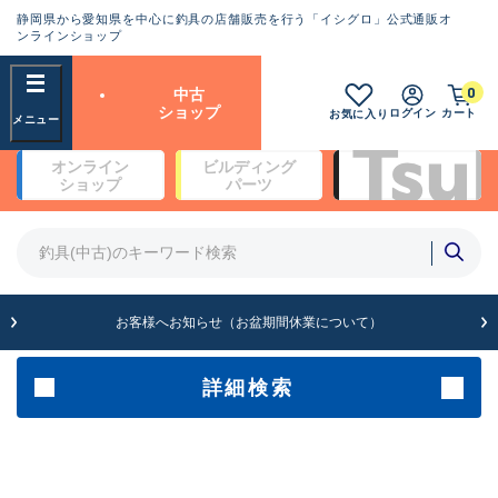
静岡県から愛知県を中心に釣具の店舗販売を行う「イシグロ」公式通販オ
ランクとは？
ンラインショップ
フリーワード
0
中古
SA
ショップ
ログイン
カート
お気に入り
新古品（メーカー問屋から仕
オンライン
ビルディング
入れた未使用品）
良
ショップ
パーツ
商品カテゴリ
※店頭展示時の置き傷が付いている
ものも含む
竿・ルアーロッド(4)
竿・ルアーロッド(64352)
リール・カスタムパーツ(35698)
A
ルアー・エギ(1811)
お客様へお知らせ（お盆期間休業について）
傷が極めて少ない極上品
その他・雑品(1063)
メーカー
詳細検索
B+
使用感や傷は少なく比較的美
店舗
品