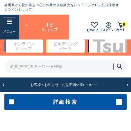
静岡県から愛知県を中心に釣具の店舗販売を行う「イシグロ」公式通販オ
ランクとは？
ンラインショップ
フリーワード
0
中古
SA
ショップ
ログイン
カート
お気に入り
新古品（メーカー問屋から仕
オンライン
ビルディング
入れた未使用品）
良
ショップ
パーツ
商品カテゴリ
※店頭展示時の置き傷が付いている
ものも含む
竿・ルアーロッド(4)
竿・ルアーロッド(64262)
リール・カスタムパーツ(35650)
A
ルアー・エギ(1807)
お客様へお知らせ（お盆期間休業について）
傷が極めて少ない極上品
その他・雑品(1061)
メーカー
詳細検索
B+
使用感や傷は少なく比較的美
店舗
品