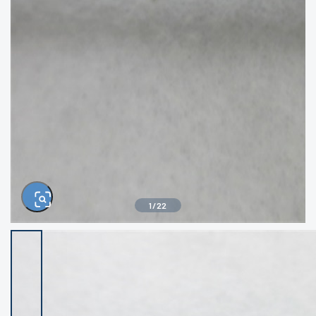
きるもの、改造品も含む
悪
イシグロ西尾店
イシグロ三河安城店
※ルアー、エギ、雑品、その他につきましては
ランク表記はございません。 状態は写真にて
ご確認ください。
イシグロ岡崎大樹寺店
イシグロ半田店
イシグロ岡崎若松店
イシグロ焼津店
イシグロ掛川店
イシグロ沼津店
1
/
22
イシグロ駿東柿田川店
イシグロ豊川店
イシグロ磐田店
イシグロ富士店