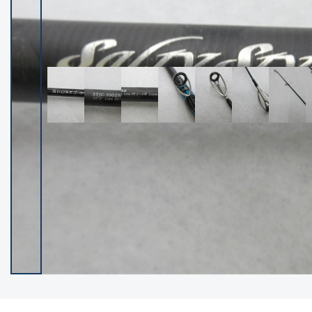
イシグロ御殿場店
イシグロ伊東店
ランク
(102237)
SA
(2950)
A
(17300)
B+
(12281)
B
(21962)
C
(38766)
C-
(5142)
D
(2197)
ランクについて