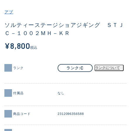
その他
アブ
新商品
(1886)
ソルティーステージショアジギング ＳＴＪ
Ｃ－１００２ＭＨ－ＫＲ
おすすめ
(156)
¥8,800
値下げ品
(14303)
税込
OH済
(936)
DCチェック済
(1336)
C
ランク
ランクについて
ランク
在庫有のみ
(22078)
価格
付属品
なし
商品コード
2312096356588
この条件で検索する