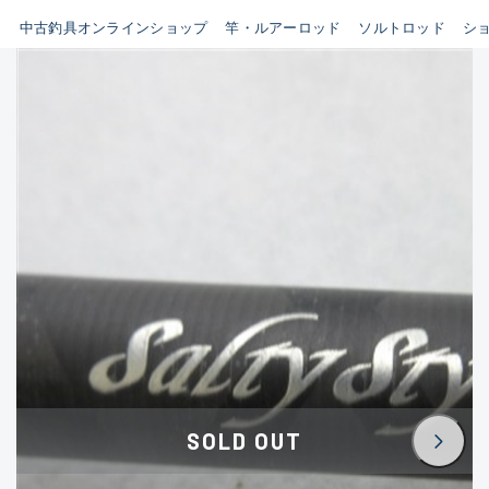
イシグロ鳴海店
中古釣具オンラインショップ
竿・ルアーロッド
ソルトロッド
シ
B
イシグロフレスポ鈴鹿店
使用感や傷はあるが全体的に
イシグロ津高茶屋店
綺麗な良品
イシグロ西春店
C
イシグロカインズモール彦根店
使用感や傷のある一般的な中
イシグロ中川かの里店
古品
イシグロ静岡中吉田店
C-
イシグロ名東引山店
かなり使用感があり、全体的
イシグロ豊田店
に目立つ傷が多い品
イシグロ豊橋向山店
イシグロ岐阜店
D
SOLD OUT
イシグロ高林店
著しく状態が悪いが使用はで