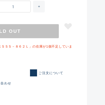
LD OUT
スＳＳＳ－８６２Ｌ」の在庫が1個不足していま
仕入れた未使用
ご注文について
い合わせ
いるものも含む