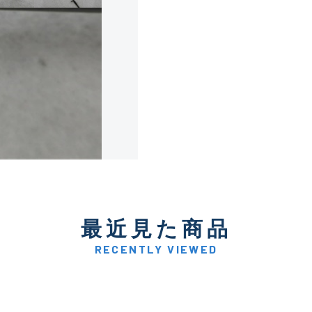
使用感や傷は少なく比較的
B+
使用感や傷はあるが全体的
B
使用感や傷のある一般的な
C
かなり使用感があり、全体
最近見た商品
C-
い品
RECENTLY VIEWED
著しく状態が悪いが使用は
D
品も含む