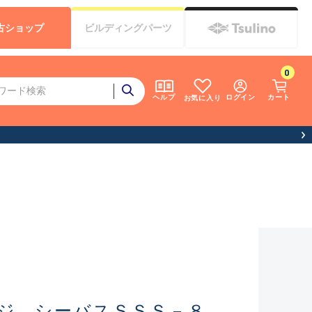
古
ショップ
ビルディング
パーツ
0
ログイン
カート
ヘルプ
お気に入り
ジ シーバスＳＳＳ－８