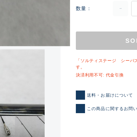
数量
SO
「ソルティステージ シーバ
ランクとは？
す。
決済利用不可: 代金引換
新古品（メーカー問屋から
送料・お届けについて
品）
SA
この商品に関するお問
※店頭展示時の置き傷が付いて
傷が極めて少ない極上品
A