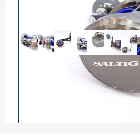
イシグロ御殿場店
イシグロ伊東店
ランク
(102400)
SA
(2953)
A
(17318)
B+
(12301)
B
(21990)
C
(38837)
C-
(5150)
D
(2205)
ランクについて