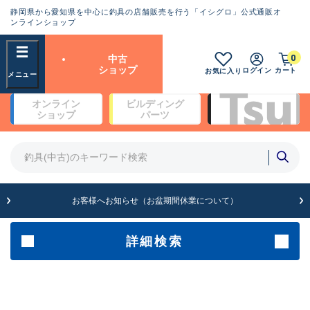
静岡県から愛知県を中心に釣具の店舗販売を行う「イシグロ」公式通販オ
ランクとは？
ンラインショップ
フリーワード
0
中古
SA
ショップ
ログイン
カート
お気に入り
新古品（メーカー問屋から仕
オンライン
ビルディング
入れた未使用品）
良
ショップ
パーツ
商品カテゴリ
※店頭展示時の置き傷が付いている
ものも含む
竿・ルアーロッド(4)
竿・ルアーロッド(64369)
リール・カスタムパーツ(35700)
A
ルアー・エギ(1811)
お客様へお知らせ（お盆期間休業について）
傷が極めて少ない極上品
その他・雑品(1063)
メーカー
詳細検索
B+
使用感や傷は少なく比較的美
店舗
品