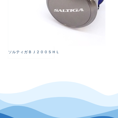
ソルティガＢＪ２００ＳＨＬ