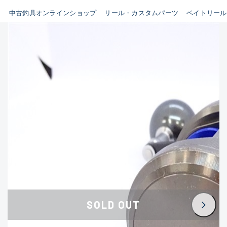
イシグロ鳴海店
中古釣具オンラインショップ
リール・カスタムパーツ
ベイトリール
B
イシグロフレスポ鈴鹿店
使用感や傷はあるが全体的に
イシグロ津高茶屋店
綺麗な良品
イシグロ西春店
C
イシグロ中川かの里店
使用感や傷のある一般的な中
イシグロカインズモール彦根店
古品
イシグロ静岡中吉田店
C-
イシグロ名東引山店
かなり使用感があり、全体的
イシグロ豊田店
に目立つ傷が多い品
イシグロ豊橋向山店
イシグロ岐阜店
D
SOLD OUT
イシグロ高林店
著しく状態が悪いが使用はで