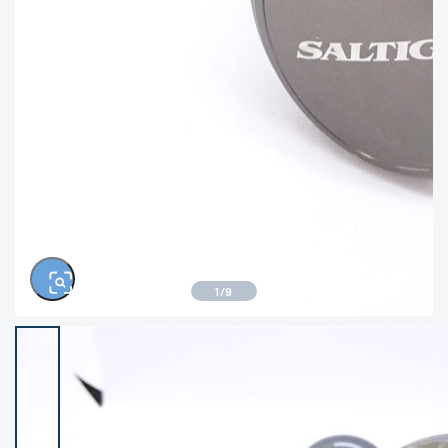
きるもの、改造品も含む
悪
イシグロ西尾店
イシグロ三河安城店
※ルアー、エギ、雑品、その他につきましては
ランク表記はございません。 状態は写真にて
ご確認ください。
イシグロ半田店
イシグロ岡崎大樹寺店
イシグロ岡崎若松店
イシグロ焼津店
イシグロ掛川店
イシグロ沼津店
1
/
9
イシグロ駿東柿田川店
イシグロ磐田店
イシグロ豊川店
イシグロ富士店