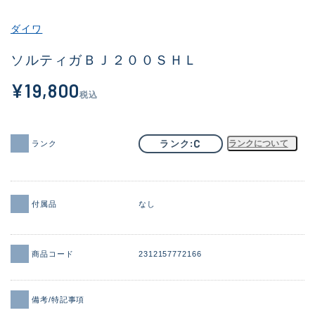
その他
ダイワ
新商品
(1956)
ソルティガＢＪ２００ＳＨＬ
おすすめ
(164)
¥19,800
税込
値下げ品
(14301)
OH済
(936)
C
ランク
ランクについて
ランク
DCチェック済
(1337)
在庫有のみ
(21991)
付属品
なし
価格
商品コード
2312157772166
この条件で検索する
備考/特記事項