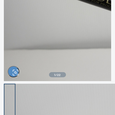
きるもの、改造品も含む
悪
イシグロ西尾店
イシグロ三河安城店
※ルアー、エギ、雑品、その他につきましては
ランク表記はございません。 状態は写真にて
ご確認ください。
イシグロ半田店
イシグロ岡崎若松店
イシグロ岡崎大樹寺店
イシグロ焼津店
イシグロ掛川店
イシグロ沼津店
1
/
22
イシグロ駿東柿田川店
イシグロ豊川店
イシグロ磐田店
イシグロ富士店