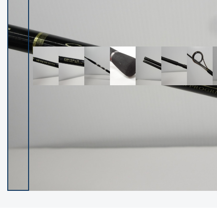
イシグロ御殿場店
イシグロ伊東店
ランク
(102579)
SA
(2967)
A
(17347)
B+
(12331)
B
(22018)
C
(38889)
C-
(5169)
D
(2208)
ランクについて