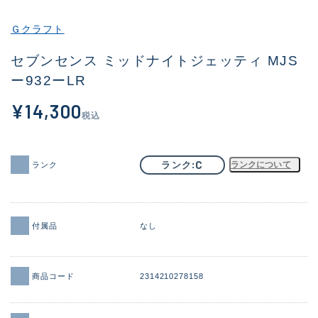
その他
Ｇクラフト
新商品
(2041)
セブンセンス ミッドナイトジェッティ MJS
ー932ーLR
おすすめ
(183)
¥14,300
値下げ品
(14298)
税込
OH済
(944)
DCチェック済
(1339)
C
ランク
ランクについて
ランク
在庫有のみ
(21900)
価格
付属品
なし
商品コード
2314210278158
この条件で検索する