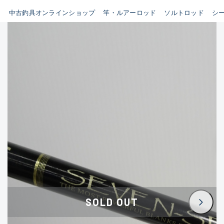
イシグロ鳴海店
中古釣具オンラインショップ
竿・ルアーロッド
ソルトロッド
シ
B
イシグロフレスポ鈴鹿店
使用感や傷はあるが全体的に
イシグロ津高茶屋店
綺麗な良品
イシグロ西春店
C
イシグロ中川かの里店
使用感や傷のある一般的な中
イシグロカインズモール彦根店
古品
イシグロ静岡中吉田店
C-
イシグロ名東引山店
かなり使用感があり、全体的
イシグロ豊田店
に目立つ傷が多い品
イシグロ豊橋向山店
イシグロ岐阜店
D
SOLD OUT
イシグロ高林店
著しく状態が悪いが使用はで