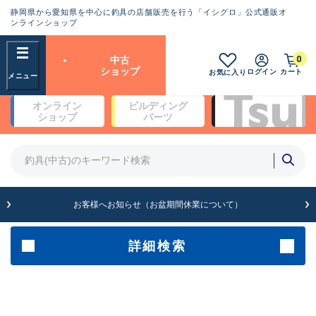
静岡県から愛知県を中心に釣具の店舗販売を行う「イシグロ」公式通販オ
ランクとは？
ンラインショップ
フリーワード
0
中古
SA
ショップ
ログイン
カート
お気に入り
新古品（メーカー問屋から仕
オンライン
ビルディング
入れた未使用品）
良
ショップ
パーツ
商品カテゴリ
※店頭展示時の置き傷が付いている
ものも含む
竿・ルアーロッド(5)
竿・ルアーロッド(64456)
リール・カスタムパーツ(35783)
A
ルアー・エギ(1814)
お客様へお知らせ（お盆期間休業について）
傷が極めて少ない極上品
その他・雑品(1068)
メーカー
詳細検索
B+
使用感や傷は少なく比較的美
店舗
品