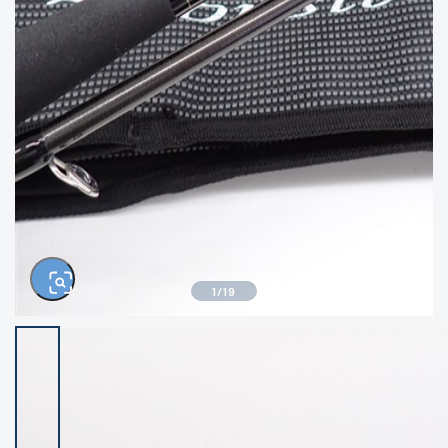
きるもの、改造品も含む
悪
イシグロ西尾店
イシグロ三河安城店
※ルアー、エギ、雑品、その他につきましては
ランク表記はございません。 状態は写真にて
ご確認ください。
イシグロ半田店
イシグロ岡崎大樹寺店
イシグロ岡崎若松店
イシグロ焼津店
イシグロ掛川店
イシグロ沼津店
1
/
19
イシグロ駿東柿田川店
イシグロ磐田店
イシグロ豊川店
イシグロ富士店