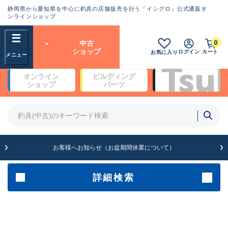
静岡県から愛知県を中心に釣具の店舗販売を行う「イシグロ」公式通販オ
ランクとは？
ンラインショップ
フリーワード
0
中古
SA
ショップ
ログイン
カート
お気に入り
新古品（メーカー問屋から仕
オンライン
ビルディング
入れた未使用品）
良
ショップ
パーツ
商品カテゴリ
※店頭展示時の置き傷が付いている
ものも含む
竿・ルアーロッド(4)
竿・ルアーロッド(64369)
リール・カスタムパーツ(35700)
A
ルアー・エギ(1811)
お客様へお知らせ（お盆期間休業について）
傷が極めて少ない極上品
その他・雑品(1063)
メーカー
詳細検索
B+
使用感や傷は少なく比較的美
店舗
品