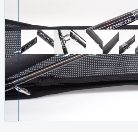
イシグロ御殿場店
イシグロ伊東店
ランク
(102400)
SA
(2953)
A
(17318)
B+
(12301)
B
(21990)
C
(38837)
C-
(5150)
D
(2205)
ランクについて