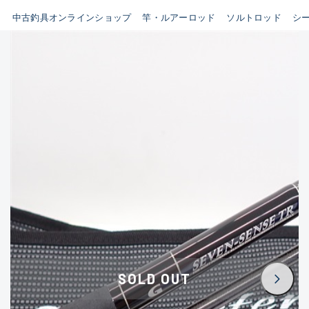
イシグロ鳴海店
中古釣具オンラインショップ
竿・ルアーロッド
ソルトロッド
シ
B
イシグロフレスポ鈴鹿店
使用感や傷はあるが全体的に
イシグロ津高茶屋店
綺麗な良品
イシグロ西春店
C
イシグロ中川かの里店
使用感や傷のある一般的な中
イシグロカインズモール彦根店
古品
イシグロ静岡中吉田店
C-
イシグロ名東引山店
かなり使用感があり、全体的
イシグロ豊田店
に目立つ傷が多い品
イシグロ豊橋向山店
イシグロ岐阜店
D
SOLD OUT
イシグロ高林店
著しく状態が悪いが使用はで