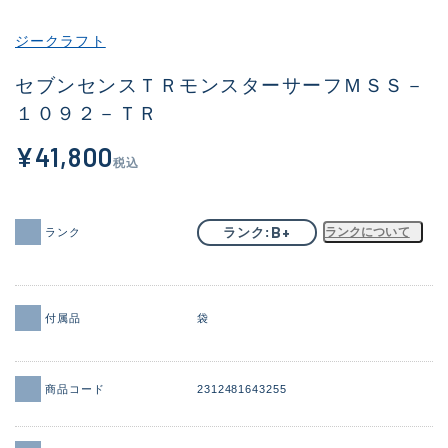
その他
ジークラフト
新商品
(1956)
セブンセンスＴＲモンスターサーフＭＳＳ－
１０９２－ＴＲ
おすすめ
(164)
¥41,800
値下げ品
(14301)
税込
OH済
(936)
DCチェック済
(1337)
B+
ランク
ランクについて
ランク
在庫有のみ
(21991)
価格
付属品
袋
商品コード
2312481643255
この条件で検索する