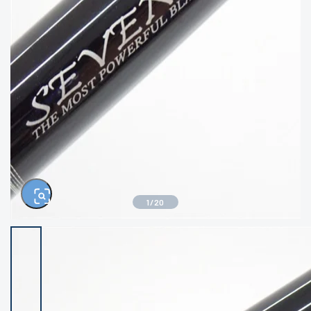
きるもの、改造品も含む
悪
イシグロ西尾店
イシグロ三河安城店
※ルアー、エギ、雑品、その他につきましては
ランク表記はございません。 状態は写真にて
ご確認ください。
イシグロ岡崎大樹寺店
イシグロ半田店
イシグロ岡崎若松店
イシグロ焼津店
イシグロ掛川店
イシグロ沼津店
1
/
20
イシグロ駿東柿田川店
イシグロ豊川店
イシグロ磐田店
イシグロ富士店