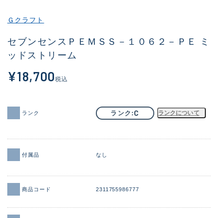
その他
Ｇクラフト
新商品
(1851)
セブンセンスＰＥＭＳＳ－１０６２－ＰＥ ミ
ッドストリーム
おすすめ
(160)
¥18,700
値下げ品
(14305)
税込
OH済
(933)
DCチェック済
(1328)
C
ランク
ランクについて
ランク
在庫有のみ
(22108)
価格
付属品
なし
商品コード
2311755986777
この条件で検索する