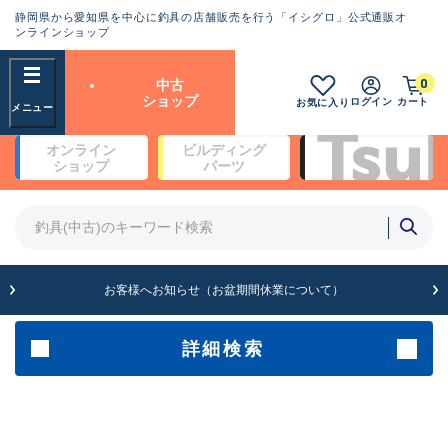
静岡県から愛知県を中心に釣具の店舗販売を行う「イシグロ」公式通販オ
ランクとは？
ンラインショップ
フリーワード
0
中古
SA
ショップ
ログイン
カート
お気に入り
新古品（メーカー問屋から仕
オンライン
ビルディング
入れた未使用品）
良
ショップ
パーツ
商品カテゴリ
※店頭展示時の置き傷が付いている
ものも含む
竿・ルアーロッド(4)
竿・ルアーロッド(64190)
リール・カスタムパーツ(35604)
A
ルアー・エギ(1807)
お客様へお知らせ（お盆期間休業について）
傷が極めて少ない極上品
その他・雑品(1061)
メーカー
詳細検索
B+
使用感や傷は少なく比較的美
店舗
品