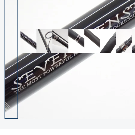
イシグロ御殿場店
イシグロ伊東店
ランク
(102119)
SA
(2946)
A
(17275)
B+
(12268)
B
(21943)
C
(38721)
C-
(5135)
D
(2192)
ランクについて