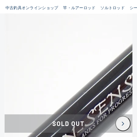
イシグロ鳴海店
中古釣具オンラインショップ
竿・ルアーロッド
ソルトロッド
シ
B
イシグロフレスポ鈴鹿店
使用感や傷はあるが全体的に
イシグロ津高茶屋店
綺麗な良品
イシグロ西春店
C
イシグロカインズモール彦根店
使用感や傷のある一般的な中
イシグロ中川かの里店
古品
イシグロ静岡中吉田店
C-
イシグロ名東引山店
かなり使用感があり、全体的
イシグロ豊田店
に目立つ傷が多い品
イシグロ豊橋向山店
イシグロ岐阜店
D
SOLD OUT
イシグロ高林店
著しく状態が悪いが使用はで