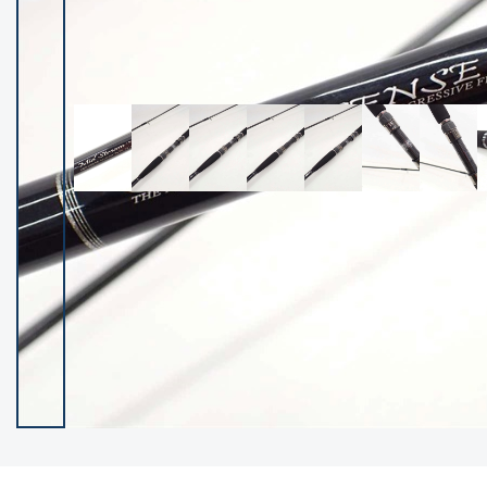
イシグロ御殿場店
イシグロ伊東店
ランク
(102119)
SA
(2946)
A
(17275)
B+
(12268)
B
(21943)
C
(38721)
C-
(5135)
D
(2192)
ランクについて