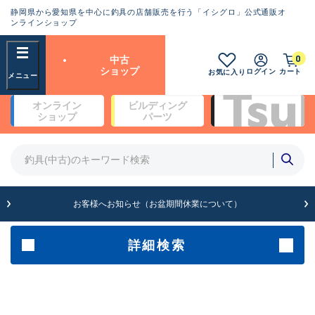
静岡県から愛知県を中心に釣具の店舗販売を行う「イシグロ」公式通販オ
ランクとは？
ンラインショップ
フリーワード
0
中古
SA
ショップ
ログイン
カート
お気に入り
新古品（メーカー問屋から仕
オンライン
ビルディング
入れた未使用品）
良
ショップ
パーツ
商品カテゴリ
※店頭展示時の置き傷が付いている
ものも含む
竿・ルアーロッド(4)
竿・ルアーロッド(64190)
リール・カスタムパーツ(35604)
A
ルアー・エギ(1807)
お客様へお知らせ（お盆期間休業について）
傷が極めて少ない極上品
その他・雑品(1061)
メーカー
詳細検索
B+
使用感や傷は少なく比較的美
店舗
品