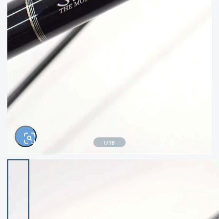
きるもの、改造品も含む
悪
イシグロ西尾店
イシグロ三河安城店
※ルアー、エギ、雑品、その他につきましては
ランク表記はございません。 状態は写真にて
ご確認ください。
イシグロ岡崎大樹寺店
イシグロ半田店
イシグロ岡崎若松店
イシグロ焼津店
イシグロ掛川店
イシグロ沼津店
1
/
16
イシグロ駿東柿田川店
イシグロ豊川店
イシグロ磐田店
イシグロ富士店