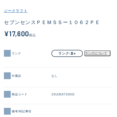
その他
ジークラフト
新商品
(1998)
セブンセンスＰＥＭＳＳー１０６２ＰＥ
おすすめ
(177)
¥17,600
税込
値下げ品
(14305)
OH済
(933)
B+
ランク
ランクについて
ランク
DCチェック済
(1328)
在庫有のみ
(22155)
付属品
なし
価格
商品コード
2311816715032
この条件で検索する
備考/特記事項