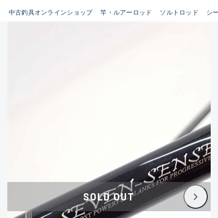
イシグロ鳴海店
中古釣具オンラインショップ
竿・ルアーロッド
ソルトロッド
シ
B
イシグロフレスポ鈴鹿店
使用感や傷はあるが全体的に
イシグロ津高茶屋店
綺麗な良品
イシグロ西春店
C
イシグロ中川かの里店
使用感や傷のある一般的な中
イシグロカインズモール彦根店
古品
イシグロ静岡中吉田店
C-
イシグロ名東引山店
かなり使用感があり、全体的
イシグロ豊田店
に目立つ傷が多い品
イシグロ豊橋向山店
イシグロ岐阜店
D
SOLD OUT
イシグロ高林店
著しく状態が悪いが使用はで