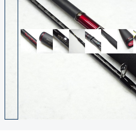
イシグロ御殿場店
イシグロ伊東店
ランク
(102400)
SA
(2953)
A
(17318)
B+
(12301)
B
(21990)
C
(38837)
C-
(5150)
D
(2205)
ランクについて