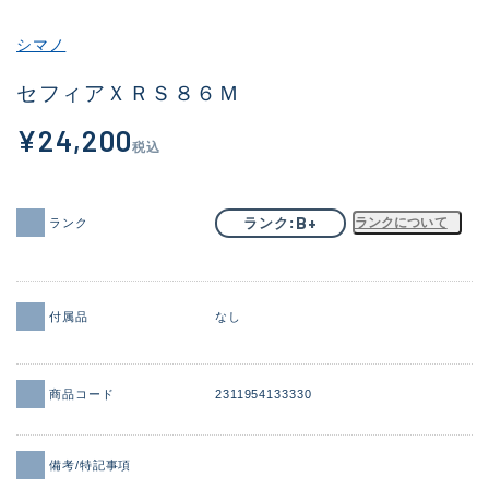
その他
シマノ
新商品
(2059)
セフィアＸＲＳ８６Ｍ
おすすめ
(184)
¥24,200
税込
値下げ品
(14301)
OH済
(936)
B+
ランク
ランクについて
ランク
DCチェック済
(1337)
在庫有のみ
(21994)
付属品
なし
価格
商品コード
2311954133330
この条件で検索する
備考/特記事項