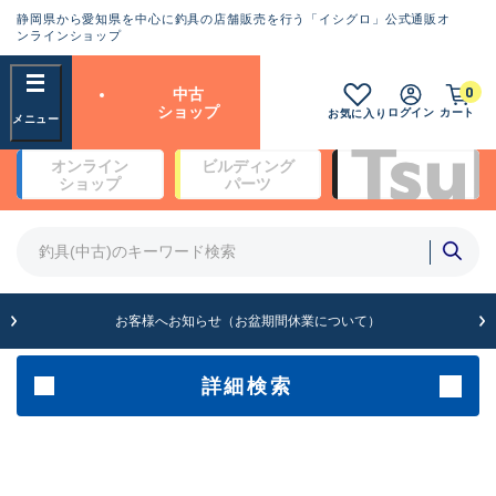
静岡県から愛知県を中心に釣具の店舗販売を行う「イシグロ」公式通販オ
ランクとは？
ンラインショップ
フリーワード
0
中古
SA
ショップ
ログイン
カート
お気に入り
新古品（メーカー問屋から仕
オンライン
ビルディング
入れた未使用品）
良
ショップ
パーツ
商品カテゴリ
※店頭展示時の置き傷が付いている
ものも含む
竿・ルアーロッド(4)
竿・ルアーロッド(64369)
リール・カスタムパーツ(35700)
A
ルアー・エギ(1811)
お客様へお知らせ（お盆期間休業について）
傷が極めて少ない極上品
その他・雑品(1063)
メーカー
詳細検索
B+
使用感や傷は少なく比較的美
店舗
品