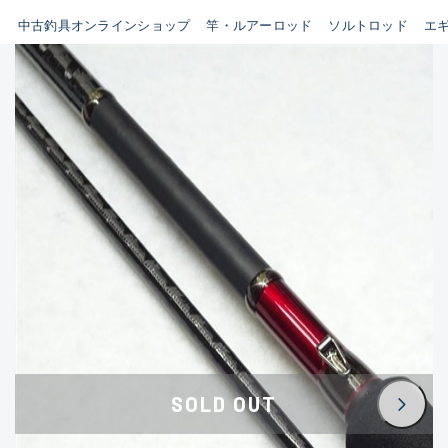
イシグロ鳴海店
中古釣具オンラインショップ
竿・ルアーロッド
ソルトロッド
エ
B
イシグロフレスポ鈴鹿店
使用感や傷はあるが全体的に
イシグロ津高茶屋店
綺麗な良品
イシグロ西春店
C
イシグロ中川かの里店
使用感や傷のある一般的な中
イシグロカインズモール彦根店
古品
イシグロ静岡中吉田店
C-
イシグロ名東引山店
かなり使用感があり、全体的
イシグロ豊田店
に目立つ傷が多い品
イシグロ豊橋向山店
イシグロ岐阜店
D
SOLD OUT
イシグロ高林店
著しく状態が悪いが使用はで