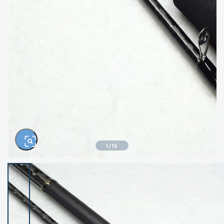
きるもの、改造品も含む
悪
イシグロ西尾店
イシグロ三河安城店
※ルアー、エギ、雑品、その他につきましては
ランク表記はございません。 状態は写真にて
ご確認ください。
イシグロ半田店
イシグロ岡崎大樹寺店
イシグロ岡崎若松店
イシグロ焼津店
イシグロ掛川店
イシグロ沼津店
1
/
15
イシグロ駿東柿田川店
イシグロ磐田店
イシグロ豊川店
イシグロ富士店