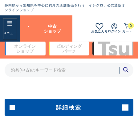
静岡県から愛知県を中心に釣具の店舗販売を行う「イシグロ」公式通販オ
ランクとは？
ンラインショップ
フリーワード
0
中古
SA
ショップ
ログイン
カート
お気に入り
新古品（メーカー問屋から仕
オンライン
ビルディング
入れた未使用品）
良
ショップ
パーツ
商品カテゴリ
※店頭展示時の置き傷が付いている
ものも含む
竿・ルアーロッド(4)
竿・ルアーロッド(64113)
リール・カスタムパーツ(35567)
A
ルアー・エギ(1807)
傷が極めて少ない極上品
その他・雑品(1061)
メーカー
詳細検索
B+
使用感や傷は少なく比較的美
店舗
品