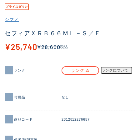
その他
シマノ
新商品
(1877)
セフィアＸＲＢ６６ＭＬ－Ｓ／Ｆ
おすすめ
(170)
¥25,740
¥28,600
税込
値下げ品
(14306)
OH済
(933)
A
ランク
ランクについて
ランク
DCチェック済
(1329)
在庫有のみ
(22146)
価格
付属品
なし
商品コード
2312812276657
この条件で検索する
備考/特記事項