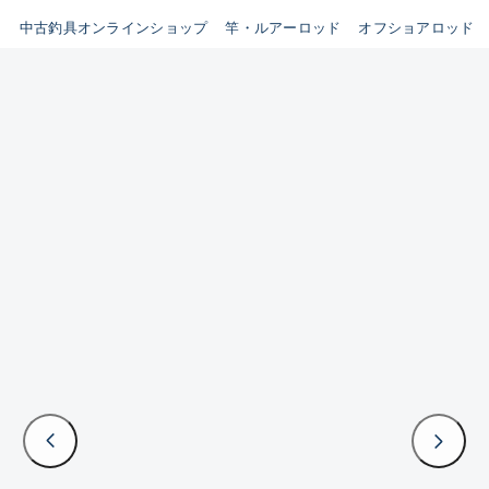
イシグロ鳴海店
中古釣具オンラインショップ
竿・ルアーロッド
オフショアロッド
B
イシグロフレスポ鈴鹿店
使用感や傷はあるが全体的に
イシグロ津高茶屋店
綺麗な良品
イシグロ西春店
C
イシグロ中川かの里店
使用感や傷のある一般的な中
イシグロカインズモール彦根店
古品
イシグロ静岡中吉田店
C-
イシグロ名東引山店
かなり使用感があり、全体的
イシグロ豊田店
に目立つ傷が多い品
イシグロ豊橋向山店
イシグロ岐阜店
D
イシグロ西尾店
著しく状態が悪いが使用はで