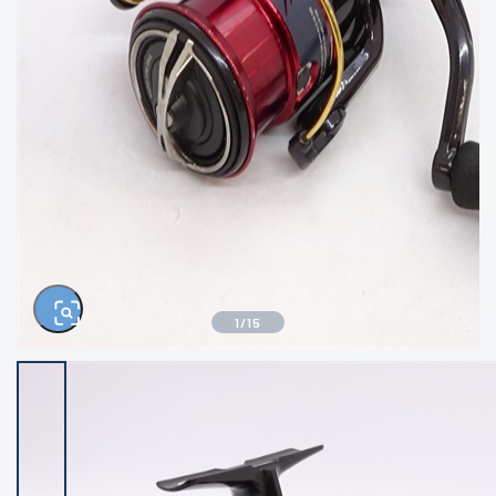
きるもの、改造品も含む
悪
イシグロ西尾店
イシグロ三河安城店
※ルアー、エギ、雑品、その他につきましては
ランク表記はございません。 状態は写真にて
ご確認ください。
イシグロ岡崎大樹寺店
イシグロ半田店
イシグロ岡崎若松店
イシグロ焼津店
イシグロ掛川店
イシグロ沼津店
1
/
15
イシグロ駿東柿田川店
イシグロ豊川店
イシグロ磐田店
イシグロ富士店