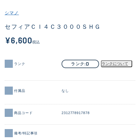
その他
シマノ
新商品
(1851)
セフィアＣＩ４Ｃ３０００ＳＨＧ
おすすめ
(160)
¥6,600
税込
値下げ品
(14305)
OH済
(933)
D
ランク
ランクについて
ランク
DCチェック済
(1328)
在庫有のみ
(22148)
付属品
なし
価格
商品コード
2312778917878
この条件で検索する
備考/特記事項