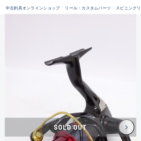
イシグロ鳴海店
中古釣具オンラインショップ
リール・カスタムパーツ
スピニングリ
B
イシグロフレスポ鈴鹿店
使用感や傷はあるが全体的に
イシグロ津高茶屋店
綺麗な良品
イシグロ西春店
C
イシグロ中川かの里店
使用感や傷のある一般的な中
イシグロカインズモール彦根店
古品
イシグロ静岡中吉田店
C-
イシグロ名東引山店
かなり使用感があり、全体的
イシグロ豊田店
に目立つ傷が多い品
イシグロ豊橋向山店
イシグロ岐阜店
D
SOLD OUT
イシグロ高林店
著しく状態が悪いが使用はで