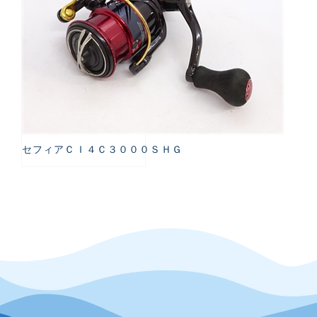
セフィアＣＩ４Ｃ３０００ＳＨＧ