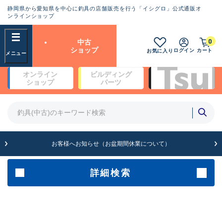
静岡県から愛知県を中心に釣具の店舗販売を行う「イシグロ」公式通販オ
ランクとは？
ンラインショップ
フリーワード
0
中古
SA
ショップ
ログイン
カート
お気に入り
新古品（メーカー問屋から仕
オンライン
ビルディング
入れた未使用品）
良
ショップ
パーツ
商品カテゴリ
※店頭展示時の置き傷が付いている
ものも含む
竿・ルアーロッド(4)
竿・ルアーロッド(64190)
リール・カスタムパーツ(35604)
A
ルアー・エギ(1807)
お客様へお知らせ（お盆期間休業について）
傷が極めて少ない極上品
その他・雑品(1061)
メーカー
詳細検索
B+
使用感や傷は少なく比較的美
店舗
品