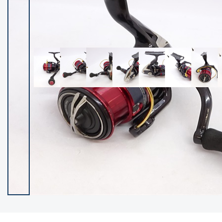
イシグロ御殿場店
イシグロ伊東店
ランク
(102119)
SA
(2946)
A
(17275)
B+
(12268)
B
(21943)
C
(38721)
C-
(5135)
D
(2192)
ランクについて