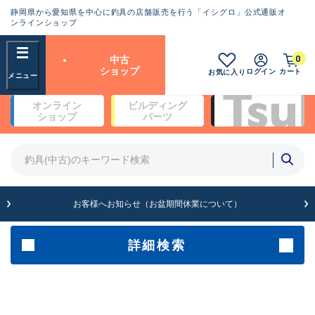
静岡県から愛知県を中心に釣具の店舗販売を行う「イシグロ」公式通販オ
ランクとは？
ンラインショップ
フリーワード
0
中古
SA
ショップ
ログイン
カート
お気に入り
新古品（メーカー問屋から仕
オンライン
ビルディング
入れた未使用品）
良
ショップ
パーツ
商品カテゴリ
※店頭展示時の置き傷が付いている
ものも含む
竿・ルアーロッド(4)
竿・ルアーロッド(64369)
リール・カスタムパーツ(35700)
A
ルアー・エギ(1811)
お客様へお知らせ（お盆期間休業について）
傷が極めて少ない極上品
その他・雑品(1063)
メーカー
詳細検索
B+
使用感や傷は少なく比較的美
店舗
品