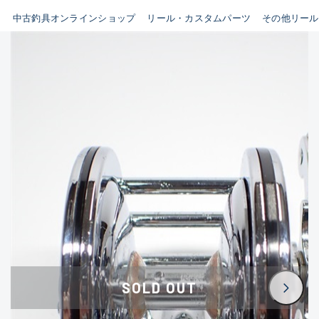
イシグロ鳴海店
中古釣具オンラインショップ
リール・カスタムパーツ
その他リール
B
イシグロフレスポ鈴鹿店
使用感や傷はあるが全体的に
イシグロ津高茶屋店
綺麗な良品
イシグロ西春店
C
イシグロ中川かの里店
使用感や傷のある一般的な中
イシグロカインズモール彦根店
古品
イシグロ静岡中吉田店
C-
イシグロ名東引山店
かなり使用感があり、全体的
イシグロ豊田店
に目立つ傷が多い品
イシグロ豊橋向山店
イシグロ岐阜店
D
SOLD OUT
イシグロ高林店
著しく状態が悪いが使用はで