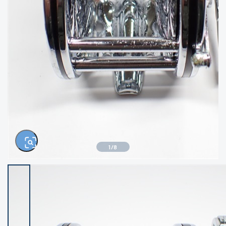
きるもの、改造品も含む
悪
イシグロ西尾店
イシグロ三河安城店
※ルアー、エギ、雑品、その他につきましては
ランク表記はございません。 状態は写真にて
ご確認ください。
イシグロ半田店
イシグロ岡崎大樹寺店
イシグロ岡崎若松店
イシグロ焼津店
イシグロ掛川店
イシグロ沼津店
1
/
8
イシグロ駿東柿田川店
イシグロ磐田店
イシグロ豊川店
イシグロ富士店