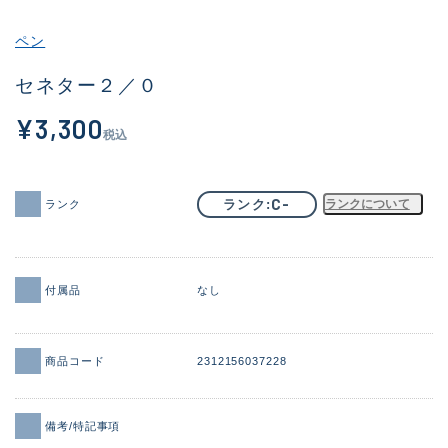
その他
ペン
新商品
(1956)
セネター２／０
おすすめ
(164)
¥3,300
税込
値下げ品
(14301)
OH済
(936)
C-
ランク
ランクについて
ランク
DCチェック済
(1337)
在庫有のみ
(21991)
付属品
なし
価格
商品コード
2312156037228
この条件で検索する
備考/特記事項