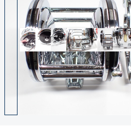
イシグロ御殿場店
イシグロ伊東店
ランク
(102400)
SA
(2953)
A
(17318)
B+
(12301)
B
(21990)
C
(38837)
C-
(5150)
D
(2205)
ランクについて