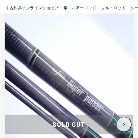
イシグロ鳴海店
中古釣具オンラインショップ
竿・ルアーロッド
ソルトロッド
シ
B
イシグロフレスポ鈴鹿店
使用感や傷はあるが全体的に
イシグロ津高茶屋店
綺麗な良品
イシグロ西春店
C
イシグロ中川かの里店
使用感や傷のある一般的な中
イシグロカインズモール彦根店
古品
イシグロ静岡中吉田店
C-
イシグロ名東引山店
かなり使用感があり、全体的
イシグロ豊田店
に目立つ傷が多い品
イシグロ豊橋向山店
イシグロ岐阜店
D
SOLD OUT
イシグロ高林店
著しく状態が悪いが使用はで