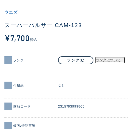
その他
ウエダ
新商品
(1851)
スーパーパルサー CAM-123
おすすめ
(160)
¥7,700
税込
値下げ品
(14305)
OH済
(933)
C
ランク
ランクについて
ランク
DCチェック済
(1328)
在庫有のみ
(22150)
付属品
なし
価格
商品コード
2315793999805
この条件で検索する
備考/特記事項