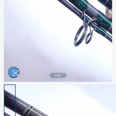
きるもの、改造品も含む
悪
イシグロ西尾店
イシグロ三河安城店
※ルアー、エギ、雑品、その他につきましては
ランク表記はございません。 状態は写真にて
ご確認ください。
イシグロ岡崎大樹寺店
イシグロ半田店
イシグロ岡崎若松店
イシグロ焼津店
イシグロ掛川店
イシグロ沼津店
1
/
31
イシグロ駿東柿田川店
イシグロ豊川店
イシグロ磐田店
イシグロ富士店