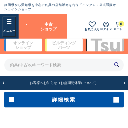
静岡県から愛知県を中心に釣具の店舗販売を行う「イシグロ」公式通販オ
ランクとは？
ンラインショップ
フリーワード
0
中古
SA
ショップ
ログイン
カート
お気に入り
新古品（メーカー問屋から仕
オンライン
ビルディング
入れた未使用品）
良
ショップ
パーツ
商品カテゴリ
※店頭展示時の置き傷が付いている
ものも含む
竿・ルアーロッド(4)
竿・ルアーロッド(64190)
リール・カスタムパーツ(35604)
A
ルアー・エギ(1807)
お客様へお知らせ（お盆期間休業について）
傷が極めて少ない極上品
その他・雑品(1061)
メーカー
詳細検索
B+
使用感や傷は少なく比較的美
店舗
品