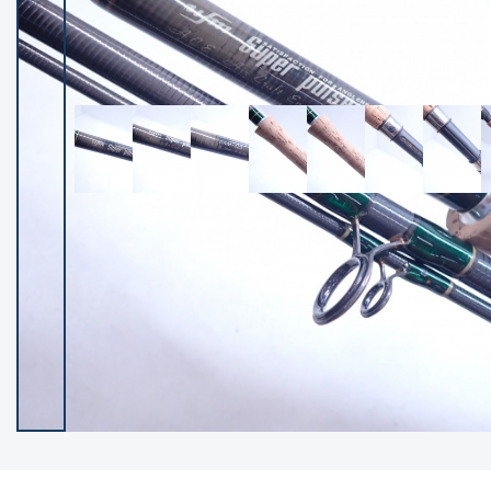
イシグロ御殿場店
イシグロ伊東店
ランク
(102119)
SA
(2946)
A
(17275)
B+
(12268)
B
(21943)
C
(38721)
C-
(5135)
D
(2192)
ランクについて