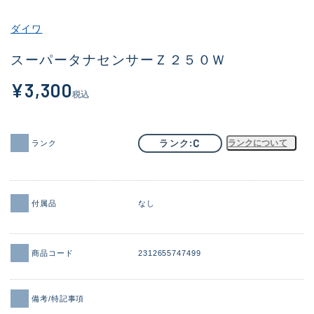
その他
ダイワ
新商品
(1956)
スーパータナセンサーＺ２５０Ｗ
おすすめ
(164)
¥3,300
税込
値下げ品
(14301)
OH済
(936)
C
ランク
ランクについて
ランク
DCチェック済
(1337)
在庫有のみ
(21991)
付属品
なし
価格
商品コード
2312655747499
この条件で検索する
備考/特記事項