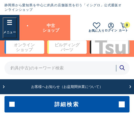
静岡県から愛知県を中心に釣具の店舗販売を行う「イシグロ」公式通販オ
ランクとは？
ンラインショップ
フリーワード
0
中古
SA
ショップ
ログイン
カート
お気に入り
新古品（メーカー問屋から仕
オンライン
ビルディング
入れた未使用品）
良
ショップ
パーツ
商品カテゴリ
※店頭展示時の置き傷が付いている
ものも含む
竿・ルアーロッド(4)
竿・ルアーロッド(64369)
リール・カスタムパーツ(35700)
A
ルアー・エギ(1811)
お客様へお知らせ（お盆期間休業について）
傷が極めて少ない極上品
その他・雑品(1063)
メーカー
詳細検索
B+
使用感や傷は少なく比較的美
店舗
品