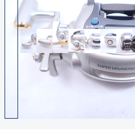
イシグロ御殿場店
イシグロ伊東店
ランク
(102400)
SA
(2953)
A
(17318)
B+
(12301)
B
(21990)
C
(38837)
C-
(5150)
D
(2205)
ランクについて