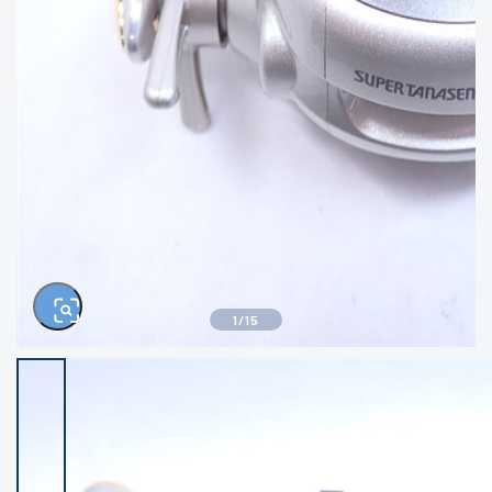
きるもの、改造品も含む
悪
イシグロ西尾店
イシグロ三河安城店
※ルアー、エギ、雑品、その他につきましては
ランク表記はございません。 状態は写真にて
ご確認ください。
イシグロ半田店
イシグロ岡崎大樹寺店
イシグロ岡崎若松店
イシグロ焼津店
イシグロ掛川店
イシグロ沼津店
1
/
15
イシグロ駿東柿田川店
イシグロ磐田店
イシグロ豊川店
イシグロ富士店