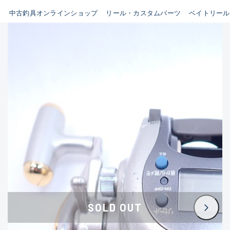
イシグロ鳴海店
中古釣具オンラインショップ
リール・カスタムパーツ
ベイトリール
B
イシグロフレスポ鈴鹿店
使用感や傷はあるが全体的に
イシグロ津高茶屋店
綺麗な良品
イシグロ西春店
C
イシグロ中川かの里店
使用感や傷のある一般的な中
イシグロカインズモール彦根店
古品
イシグロ静岡中吉田店
C-
イシグロ名東引山店
かなり使用感があり、全体的
イシグロ豊田店
に目立つ傷が多い品
イシグロ豊橋向山店
イシグロ岐阜店
D
SOLD OUT
イシグロ高林店
著しく状態が悪いが使用はで