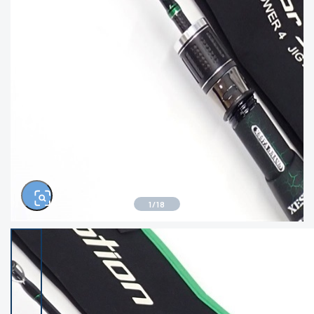
きるもの、改造品も含む
悪
イシグロ西尾店
イシグロ三河安城店
※ルアー、エギ、雑品、その他につきましては
ランク表記はございません。 状態は写真にて
ご確認ください。
イシグロ岡崎大樹寺店
イシグロ半田店
イシグロ岡崎若松店
イシグロ焼津店
イシグロ掛川店
イシグロ沼津店
1
/
18
イシグロ駿東柿田川店
イシグロ豊川店
イシグロ磐田店
イシグロ富士店