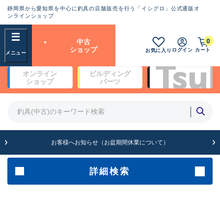
静岡県から愛知県を中心に釣具の店舗販売を行う「イシグロ」公式通販オ
ランクとは？
ンラインショップ
フリーワード
0
中古
SA
ショップ
ログイン
カート
お気に入り
新古品（メーカー問屋から仕
オンライン
ビルディング
入れた未使用品）
良
ショップ
パーツ
商品カテゴリ
※店頭展示時の置き傷が付いている
ものも含む
竿・ルアーロッド(4)
竿・ルアーロッド(64190)
リール・カスタムパーツ(35604)
A
ルアー・エギ(1807)
お客様へお知らせ（お盆期間休業について）
傷が極めて少ない極上品
その他・雑品(1061)
メーカー
詳細検索
B+
使用感や傷は少なく比較的美
店舗
品