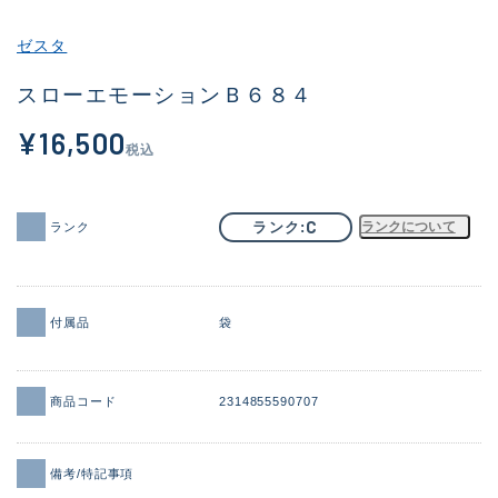
その他
ゼスタ
新商品
(1998)
スローエモーションＢ６８４
おすすめ
(177)
¥16,500
税込
値下げ品
(14305)
OH済
(933)
C
ランク
ランクについて
ランク
DCチェック済
(1328)
在庫有のみ
(22155)
付属品
袋
価格
商品コード
2314855590707
この条件で検索する
備考/特記事項