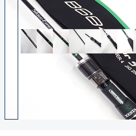
イシグロ御殿場店
イシグロ伊東店
ランク
(102119)
SA
(2946)
A
(17275)
B+
(12268)
B
(21943)
C
(38721)
C-
(5135)
D
(2192)
ランクについて