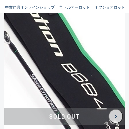
イシグロ鳴海店
中古釣具オンラインショップ
竿・ルアーロッド
オフショアロッド
B
イシグロフレスポ鈴鹿店
使用感や傷はあるが全体的に
イシグロ津高茶屋店
綺麗な良品
イシグロ西春店
C
イシグロ中川かの里店
使用感や傷のある一般的な中
イシグロカインズモール彦根店
古品
イシグロ静岡中吉田店
C-
イシグロ名東引山店
かなり使用感があり、全体的
イシグロ豊田店
に目立つ傷が多い品
イシグロ豊橋向山店
イシグロ岐阜店
D
SOLD OUT
イシグロ高林店
著しく状態が悪いが使用はで