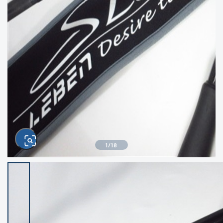
きるもの、改造品も含む
悪
イシグロ西尾店
イシグロ三河安城店
※ルアー、エギ、雑品、その他につきましては
ランク表記はございません。 状態は写真にて
ご確認ください。
イシグロ岡崎大樹寺店
イシグロ半田店
イシグロ岡崎若松店
イシグロ焼津店
イシグロ掛川店
イシグロ沼津店
1
/
18
イシグロ駿東柿田川店
イシグロ豊川店
イシグロ磐田店
イシグロ富士店