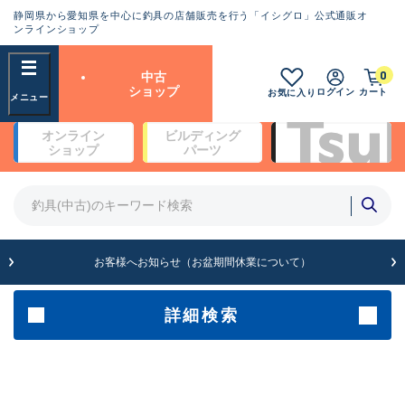
静岡県から愛知県を中心に釣具の店舗販売を行う「イシグロ」公式通販オ
ランクとは？
ンラインショップ
フリーワード
0
中古
SA
ショップ
ログイン
カート
お気に入り
新古品（メーカー問屋から仕
オンライン
ビルディング
入れた未使用品）
良
ショップ
パーツ
商品カテゴリ
※店頭展示時の置き傷が付いている
ものも含む
竿・ルアーロッド(4)
竿・ルアーロッド(64247)
リール・カスタムパーツ(35636)
A
ルアー・エギ(1807)
お客様へお知らせ（お盆期間休業について）
傷が極めて少ない極上品
その他・雑品(1062)
メーカー
詳細検索
B+
使用感や傷は少なく比較的美
店舗
品