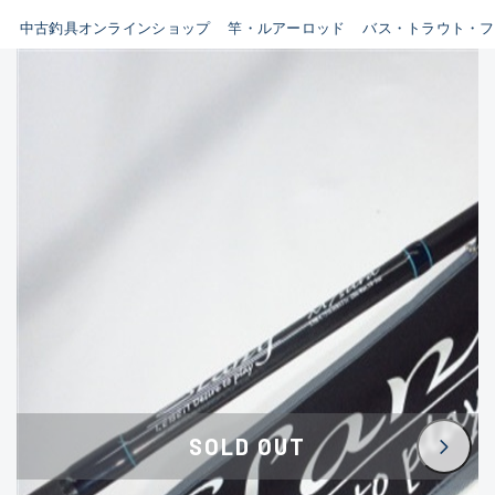
イシグロ鳴海店
中古釣具オンラインショップ
竿・ルアーロッド
バス・トラウト・フ
B
イシグロフレスポ鈴鹿店
使用感や傷はあるが全体的に
イシグロ津高茶屋店
綺麗な良品
イシグロ西春店
C
イシグロ中川かの里店
使用感や傷のある一般的な中
イシグロカインズモール彦根店
古品
イシグロ静岡中吉田店
C-
イシグロ名東引山店
かなり使用感があり、全体的
イシグロ豊田店
に目立つ傷が多い品
イシグロ豊橋向山店
イシグロ岐阜店
D
SOLD OUT
イシグロ高林店
著しく状態が悪いが使用はで