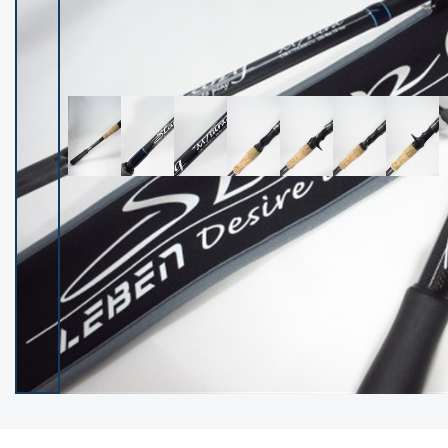
イシグロ御殿場店
イシグロ伊東店
ランク
(102209)
SA
(2949)
A
(17296)
B+
(12278)
B
(21959)
C
(38752)
C-
(5141)
D
(2195)
ランクについて