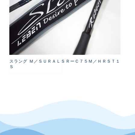
スラング Ｍ／ＳＵＲＡＬＳＲーＣ７５Ｍ／ＨＲＳＴ１
Ｓ