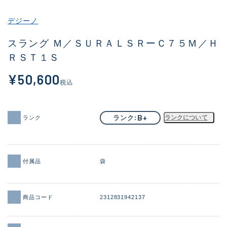
その他
デジーノ
新商品
(1943)
スラング Ｍ／ＳＵＲＡＬＳＲーＣ７５Ｍ／Ｈ
ＲＳＴ１Ｓ
おすすめ
(172)
¥50,600
値下げ品
(14304)
税込
OH済
(936)
DCチェック済
(1335)
B+
ランク
ランクについて
ランク
在庫有のみ
(22123)
価格
付属品
袋
商品コード
2312831942137
この条件で検索する