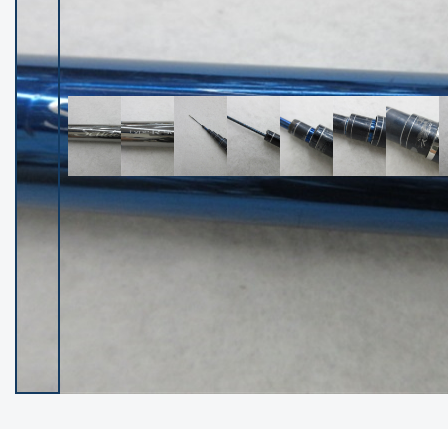
イシグロ御殿場店
イシグロ伊東店
ランク
(102236)
SA
(2950)
A
(17300)
B+
(12281)
B
(21962)
C
(38765)
C-
(5142)
D
(2197)
ランクについて