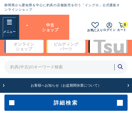
静岡県から愛知県を中心に釣具の店舗販売を行う「イシグロ」公式通販オ
ランクとは？
ンラインショップ
フリーワード
0
中古
SA
ショップ
ログイン
カート
お気に入り
新古品（メーカー問屋から仕
オンライン
ビルディング
入れた未使用品）
良
ショップ
パーツ
商品カテゴリ
※店頭展示時の置き傷が付いている
ものも含む
竿・ルアーロッド(4)
竿・ルアーロッド(64262)
リール・カスタムパーツ(35649)
A
ルアー・エギ(1807)
お客様へお知らせ（お盆期間休業について）
傷が極めて少ない極上品
その他・雑品(1061)
メーカー
詳細検索
B+
使用感や傷は少なく比較的美
店舗
品