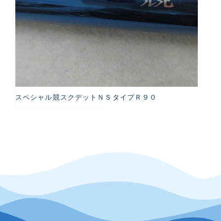
スペシャル競スクデットＮＳタイプＲ９０