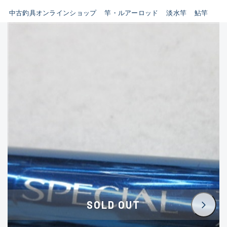
イシグロ鳴海店
中古釣具オンラインショップ
竿・ルアーロッド
淡水竿
鮎竿
B
イシグロフレスポ鈴鹿店
使用感や傷はあるが全体的に
イシグロ津高茶屋店
綺麗な良品
イシグロ西春店
C
イシグロカインズモール彦根店
使用感や傷のある一般的な中
イシグロ中川かの里店
古品
イシグロ静岡中吉田店
C-
イシグロ名東引山店
かなり使用感があり、全体的
イシグロ豊田店
に目立つ傷が多い品
イシグロ豊橋向山店
イシグロ岐阜店
D
SOLD OUT
イシグロ高林店
著しく状態が悪いが使用はで