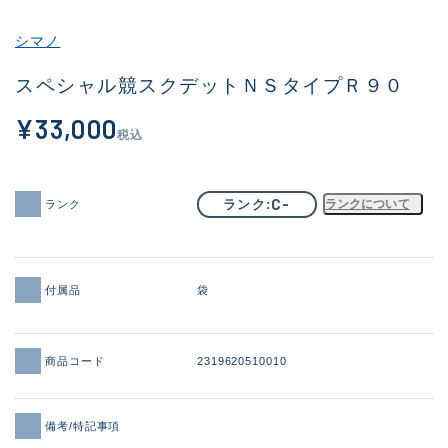
その他
シマノ
新商品
(1886)
スペシャル競スクデットＮＳタイプＲ９０
おすすめ
(156)
¥33,000
税込
値下げ品
(14303)
OH済
(936)
C-
ランク
ランクについて
ランク
DCチェック済
(1336)
在庫有のみ
(22072)
付属品
袋
価格
商品コード
2319620510010
この条件で検索する
備考/特記事項