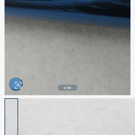
きるもの、改造品も含む
悪
イシグロ西尾店
イシグロ三河安城店
※ルアー、エギ、雑品、その他につきましては
ランク表記はございません。 状態は写真にて
ご確認ください。
イシグロ岡崎大樹寺店
イシグロ半田店
イシグロ岡崎若松店
イシグロ焼津店
イシグロ掛川店
イシグロ沼津店
1
/
18
イシグロ駿東柿田川店
イシグロ豊川店
イシグロ磐田店
イシグロ富士店