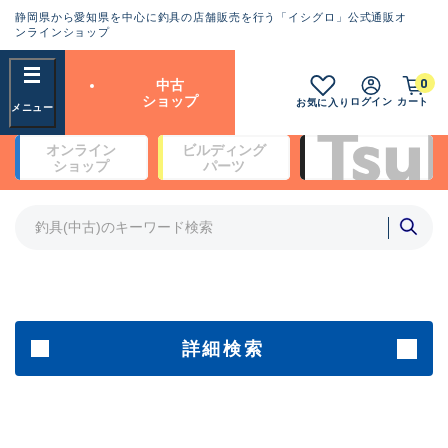
静岡県から愛知県を中心に釣具の店舗販売を行う「イシグロ」公式通販オ
ランクとは？
ンラインショップ
フリーワード
0
中古
SA
ショップ
ログイン
カート
お気に入り
新古品（メーカー問屋から仕
オンライン
ビルディング
入れた未使用品）
良
ショップ
パーツ
商品カテゴリ
※店頭展示時の置き傷が付いている
ものも含む
竿・ルアーロッド(4)
竿・ルアーロッド(64348)
リール・カスタムパーツ(35694)
A
ルアー・エギ(1811)
傷が極めて少ない極上品
その他・雑品(1063)
メーカー
詳細検索
B+
使用感や傷は少なく比較的美
店舗
品