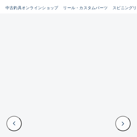
イシグロ鳴海店
中古釣具オンラインショップ
リール・カスタムパーツ
スピニングリ
B
イシグロフレスポ鈴鹿店
使用感や傷はあるが全体的に
イシグロ津高茶屋店
綺麗な良品
イシグロ西春店
C
イシグロカインズモール彦根店
使用感や傷のある一般的な中
イシグロ中川かの里店
古品
イシグロ静岡中吉田店
C-
イシグロ名東引山店
かなり使用感があり、全体的
イシグロ豊田店
に目立つ傷が多い品
イシグロ豊橋向山店
イシグロ岐阜店
D
イシグロ高林店
著しく状態が悪いが使用はで