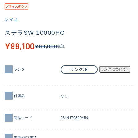
その他
シマノ
新商品
(2030)
ステラSW 10000HG
おすすめ
(181)
¥89,100
¥99,000
税込
値下げ品
(14301)
OH済
(936)
B
ランク
ランクについて
ランク
DCチェック済
(1337)
在庫有のみ
(22014)
価格
付属品
なし
商品コード
2314179309450
この条件で検索する
備考/特記事項