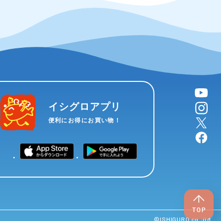
YouTube
instagram
イシグロアプリ
X
便利にお得にお買い物！
facebook
©︎ISHIGURO co.,ltd