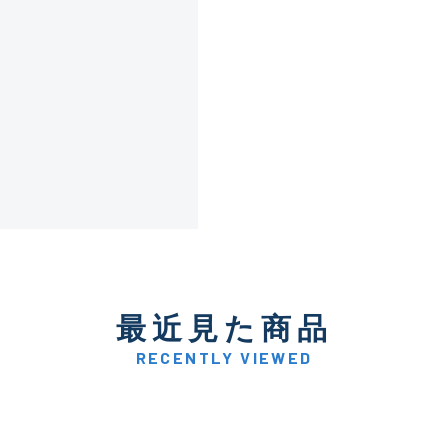
使用感や傷は少なく比較的
B+
使用感や傷はあるが全体的
B
使用感や傷のある一般的な
C
かなり使用感があり、全体
C-
い品
最近見た商品
RECENTLY VIEWED
著しく状態が悪いが使用は
D
品も含む