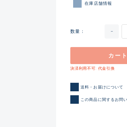
在庫店舗情報
数量
カー
ランクとは？
決済利用不可: 代金引換
新古品（メーカー問屋から
送料・お届けについて
品）
SA
※店頭展示時の置き傷が付いて
この商品に関するお問
傷が極めて少ない極上品
A