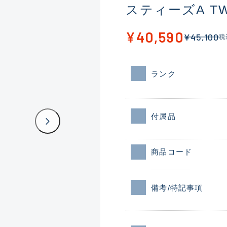
スティーズA TW H
¥40,590
¥45,100
税
ランク
付属品
商品コード
備考/特記事項