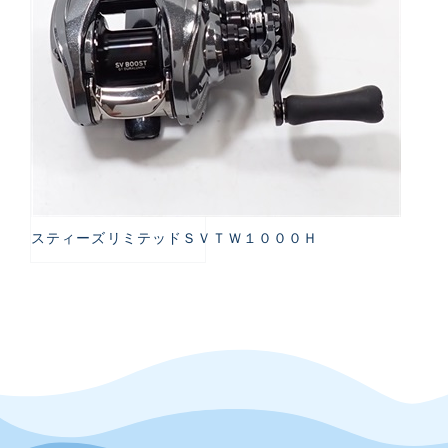
スティーズリミテッドＳＶＴＷ１０００Ｈ