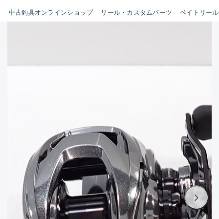
イシグロ鳴海店
中古釣具オンラインショップ
リール・カスタムパーツ
ベイトリール
B
イシグロフレスポ鈴鹿店
使用感や傷はあるが全体的に
イシグロ津高茶屋店
綺麗な良品
イシグロ西春店
C
イシグロカインズモール彦根店
使用感や傷のある一般的な中
イシグロ中川かの里店
古品
イシグロ静岡中吉田店
C-
イシグロ名東引山店
かなり使用感があり、全体的
イシグロ豊田店
に目立つ傷が多い品
イシグロ豊橋向山店
イシグロ岐阜店
D
イシグロ高林店
著しく状態が悪いが使用はで