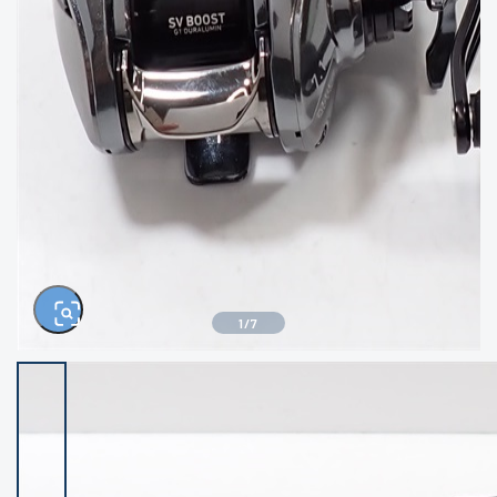
きるもの、改造品も含む
悪
イシグロ西尾店
イシグロ三河安城店
※ルアー、エギ、雑品、その他につきましては
ランク表記はございません。 状態は写真にて
ご確認ください。
イシグロ岡崎大樹寺店
イシグロ半田店
イシグロ岡崎若松店
イシグロ焼津店
イシグロ掛川店
イシグロ沼津店
1
/
7
イシグロ駿東柿田川店
イシグロ豊川店
イシグロ磐田店
イシグロ富士店