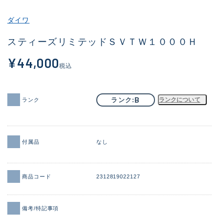
その他
ダイワ
新商品
(1973)
スティーズリミテッドＳＶＴＷ１０００Ｈ
おすすめ
(173)
¥44,000
税込
値下げ品
(14303)
OH済
(936)
B
ランク
ランクについて
ランク
DCチェック済
(1336)
在庫有のみ
(22084)
付属品
なし
価格
商品コード
2312819022127
この条件で検索する
備考/特記事項