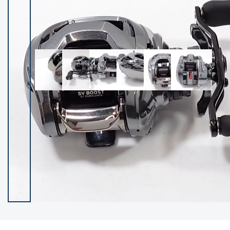
イシグロ御殿場店
イシグロ伊東店
ランク
(102236)
SA
(2950)
A
(17300)
B+
(12281)
B
(21961)
C
(38766)
C-
(5142)
D
(2197)
ランクについて