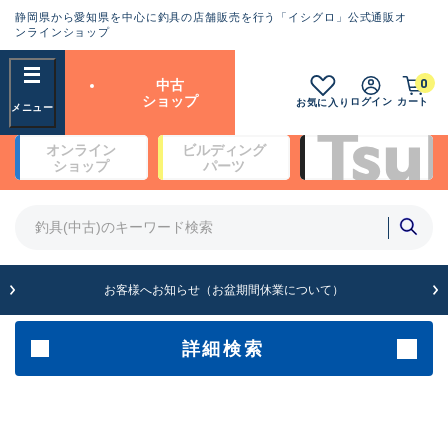
静岡県から愛知県を中心に釣具の店舗販売を行う「イシグロ」公式通販オ
ランクとは？
ンラインショップ
フリーワード
0
中古
SA
ショップ
ログイン
カート
お気に入り
新古品（メーカー問屋から仕
オンライン
ビルディング
入れた未使用品）
良
ショップ
パーツ
商品カテゴリ
※店頭展示時の置き傷が付いている
ものも含む
竿・ルアーロッド(4)
竿・ルアーロッド(64261)
リール・カスタムパーツ(35650)
A
ルアー・エギ(1807)
お客様へお知らせ（お盆期間休業について）
傷が極めて少ない極上品
その他・雑品(1061)
メーカー
詳細検索
B+
使用感や傷は少なく比較的美
店舗
品