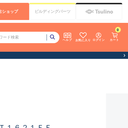
古
ショップ
ビルディング
パーツ
0
ログイン
カート
ヘルプ
お気に入り
Ｔ１６２１ＦＦ