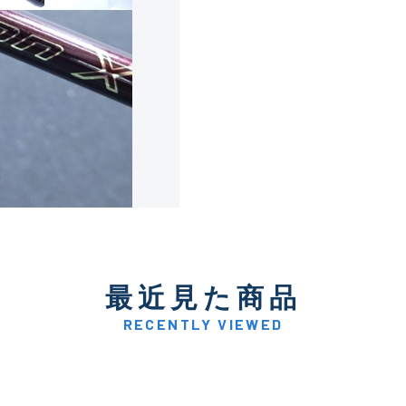
使用感や傷は少なく比較的
B+
使用感や傷はあるが全体的
B
使用感や傷のある一般的な
C
かなり使用感があり、全体
最近見た商品
C-
い品
RECENTLY VIEWED
著しく状態が悪いが使用は
D
品も含む