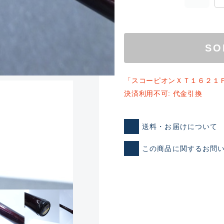
SO
「スコーピオンＸＴ１６２１
決済利用不可: 代金引換
ランクとは？
送料・お届けについて
この商品に関するお問
新古品（メーカー問屋から
品）
SA
※店頭展示時の置き傷が付いて
傷が極めて少ない極上品
A