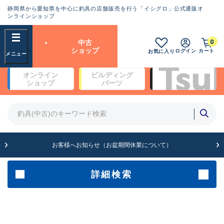
静岡県から愛知県を中心に釣具の店舗販売を行う「イシグロ」公式通販オ
ランクとは？
ンラインショップ
フリーワード
0
中古
SA
ショップ
ログイン
カート
お気に入り
新古品（メーカー問屋から仕
オンライン
ビルディング
入れた未使用品）
良
ショップ
パーツ
商品カテゴリ
※店頭展示時の置き傷が付いている
ものも含む
竿・ルアーロッド(4)
竿・ルアーロッド(64261)
リール・カスタムパーツ(35650)
A
ルアー・エギ(1807)
お客様へお知らせ（お盆期間休業について）
傷が極めて少ない極上品
その他・雑品(1061)
メーカー
詳細検索
B+
使用感や傷は少なく比較的美
店舗
品