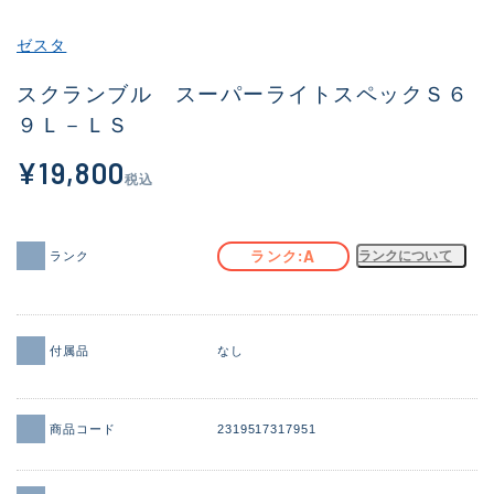
その他
ゼスタ
新商品
(1973)
スクランブル スーパーライトスペックＳ６
９Ｌ－ＬＳ
おすすめ
(173)
¥19,800
値下げ品
(14303)
税込
OH済
(936)
DCチェック済
(1336)
A
ランク
ランクについて
ランク
在庫有のみ
(22084)
価格
付属品
なし
商品コード
2319517317951
この条件で検索する