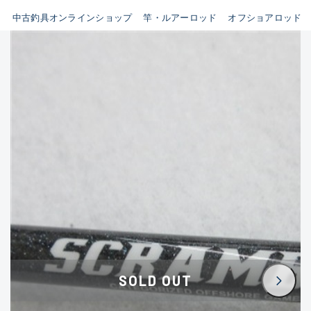
イシグロ鳴海店
中古釣具オンラインショップ
竿・ルアーロッド
オフショアロッド
B
イシグロフレスポ鈴鹿店
使用感や傷はあるが全体的に
イシグロ津高茶屋店
綺麗な良品
イシグロ西春店
C
イシグロカインズモール彦根店
使用感や傷のある一般的な中
イシグロ中川かの里店
古品
イシグロ静岡中吉田店
C-
イシグロ名東引山店
かなり使用感があり、全体的
イシグロ豊田店
に目立つ傷が多い品
イシグロ豊橋向山店
イシグロ岐阜店
D
SOLD OUT
イシグロ高林店
著しく状態が悪いが使用はで