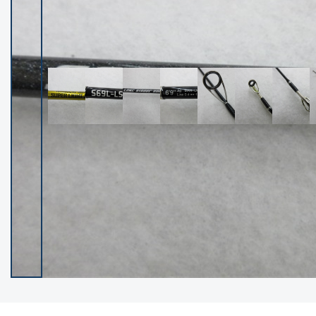
イシグロ御殿場店
イシグロ伊東店
ランク
(102236)
SA
(2950)
A
(17300)
B+
(12281)
B
(21961)
C
(38766)
C-
(5142)
D
(2197)
ランクについて