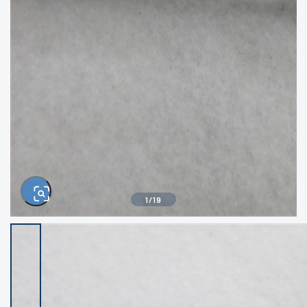
きるもの、改造品も含む
悪
イシグロ西尾店
イシグロ三河安城店
※ルアー、エギ、雑品、その他につきましては
ランク表記はございません。 状態は写真にて
ご確認ください。
イシグロ岡崎大樹寺店
イシグロ半田店
イシグロ岡崎若松店
イシグロ焼津店
イシグロ掛川店
イシグロ沼津店
1
/
19
イシグロ駿東柿田川店
イシグロ豊川店
イシグロ磐田店
イシグロ富士店