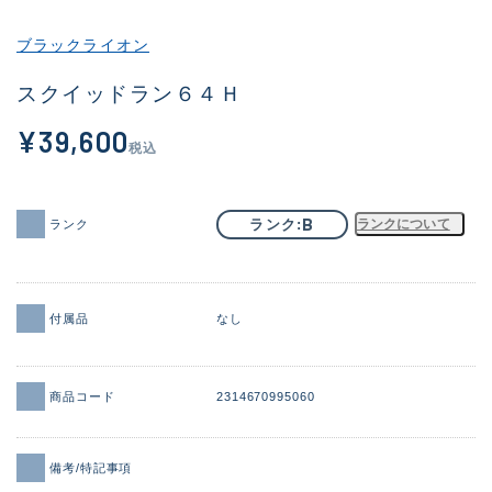
その他
ブラックライオン
新商品
(2101)
スクイッドラン６４Ｈ
おすすめ
(177)
¥39,600
税込
値下げ品
(14299)
OH済
(943)
B
ランク
ランクについて
ランク
DCチェック済
(1339)
在庫有のみ
(21937)
付属品
なし
価格
商品コード
2314670995060
この条件で検索する
備考/特記事項