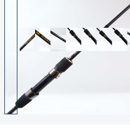
イシグロ御殿場店
イシグロ伊東店
ランク
(102538)
SA
(2966)
A
(17341)
B+
(12322)
B
(22013)
C
(38877)
C-
(5167)
D
(2205)
ランクについて