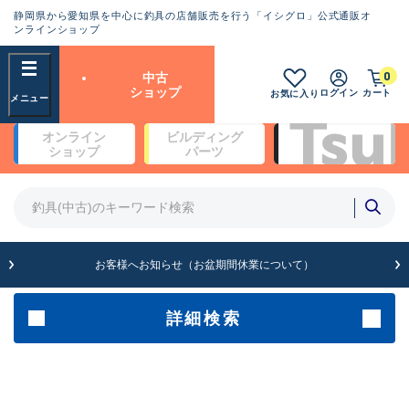
静岡県から愛知県を中心に釣具の店舗販売を行う「イシグロ」公式通販オ
ランクとは？
ンラインショップ
フリーワード
0
中古
SA
ショップ
ログイン
カート
お気に入り
新古品（メーカー問屋から仕
オンライン
ビルディング
入れた未使用品）
良
ショップ
パーツ
商品カテゴリ
※店頭展示時の置き傷が付いている
ものも含む
竿・ルアーロッド(5)
竿・ルアーロッド(64430)
リール・カスタムパーツ(35772)
A
ルアー・エギ(1812)
お客様へお知らせ（お盆期間休業について）
傷が極めて少ない極上品
その他・雑品(1066)
メーカー
詳細検索
B+
使用感や傷は少なく比較的美
店舗
品