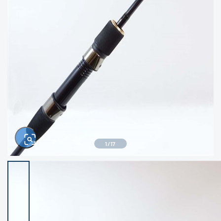
きるもの、改造品も含む
悪
イシグロ西尾店
イシグロ三河安城店
※ルアー、エギ、雑品、その他につきましては
ランク表記はございません。 状態は写真にて
ご確認ください。
イシグロ半田店
イシグロ岡崎若松店
イシグロ岡崎大樹寺店
イシグロ焼津店
イシグロ掛川店
イシグロ沼津店
1
/
17
イシグロ駿東柿田川店
イシグロ豊川店
イシグロ磐田店
イシグロ富士店