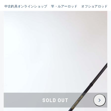
イシグロ鳴海店
中古釣具オンラインショップ
竿・ルアーロッド
オフショアロッド
B
イシグロフレスポ鈴鹿店
使用感や傷はあるが全体的に
イシグロ津高茶屋店
綺麗な良品
イシグロ西春店
C
イシグロ中川かの里店
使用感や傷のある一般的な中
イシグロカインズモール彦根店
古品
イシグロ静岡中吉田店
C-
イシグロ名東引山店
かなり使用感があり、全体的
イシグロ豊田店
に目立つ傷が多い品
イシグロ豊橋向山店
イシグロ岐阜店
D
SOLD OUT
イシグロ高林店
著しく状態が悪いが使用はで