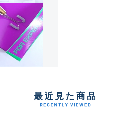
使用感や傷は少なく比較的
B+
使用感や傷はあるが全体的
B
使用感や傷のある一般的な
C
かなり使用感があり、全体
最近見た商品
C-
い品
RECENTLY VIEWED
著しく状態が悪いが使用は
D
品も含む