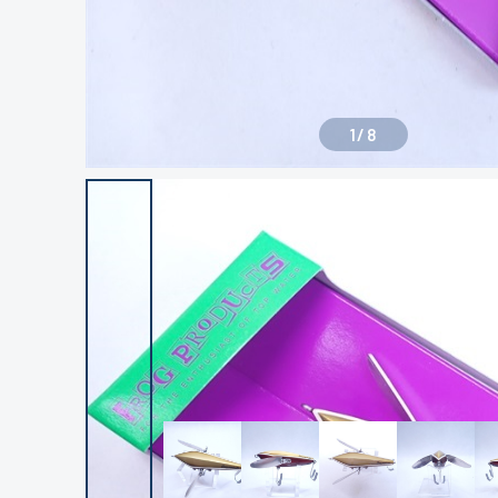
1
/
8
良