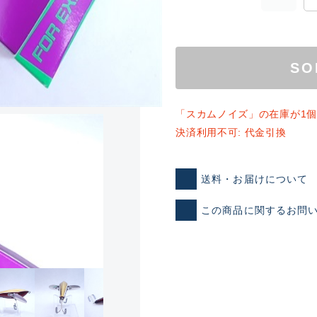
SO
「スカムノイズ」の在庫が1
決済利用不可: 代金引換
ランクとは？
送料・お届けについて
この商品に関するお問
新古品（メーカー問屋から
品）
SA
※店頭展示時の置き傷が付いて
傷が極めて少ない極上品
A