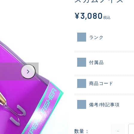
¥3,080
税込
ランク
付属品
商品コード
備考/特記事項
数量