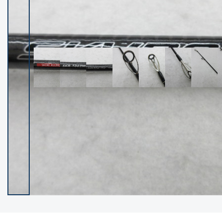
イシグロ御殿場店
イシグロ伊東店
ランク
(102596)
SA
(2967)
A
(17349)
B+
(12333)
B
(22021)
C
(38896)
C-
(5171)
D
(2208)
ランクについて