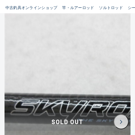
イシグロ鳴海店
中古釣具オンラインショップ
竿・ルアーロッド
ソルトロッド
シ
B
イシグロフレスポ鈴鹿店
使用感や傷はあるが全体的に
イシグロ津高茶屋店
綺麗な良品
イシグロ西春店
C
イシグロ中川かの里店
使用感や傷のある一般的な中
イシグロカインズモール彦根店
古品
イシグロ静岡中吉田店
C-
イシグロ名東引山店
かなり使用感があり、全体的
イシグロ豊田店
に目立つ傷が多い品
イシグロ豊橋向山店
イシグロ岐阜店
D
SOLD OUT
イシグロ高林店
著しく状態が悪いが使用はで