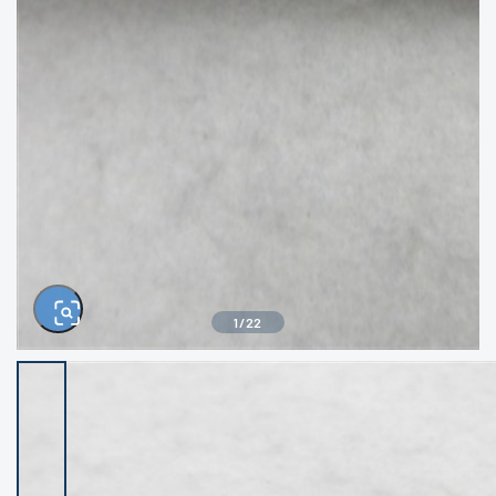
きるもの、改造品も含む
悪
イシグロ西尾店
イシグロ三河安城店
※ルアー、エギ、雑品、その他につきましては
ランク表記はございません。 状態は写真にて
ご確認ください。
イシグロ半田店
イシグロ岡崎若松店
イシグロ岡崎大樹寺店
イシグロ焼津店
イシグロ掛川店
イシグロ沼津店
1
/
22
イシグロ駿東柿田川店
イシグロ豊川店
イシグロ磐田店
イシグロ富士店