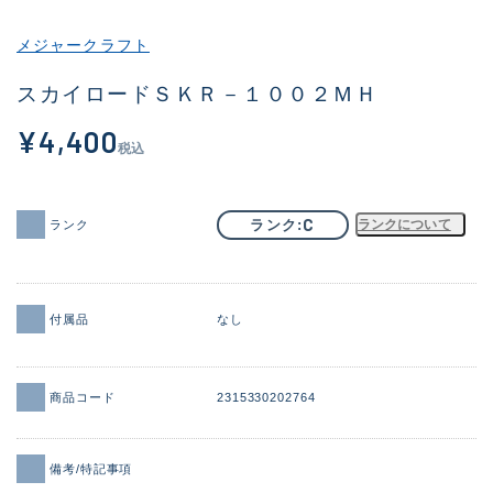
その他
メジャークラフト
新商品
(2058)
スカイロードＳＫＲ－１００２ＭＨ
おすすめ
(183)
¥4,400
税込
値下げ品
(14298)
OH済
(944)
C
ランク
ランクについて
ランク
DCチェック済
(1339)
在庫有のみ
(21907)
付属品
なし
価格
商品コード
2315330202764
この条件で検索する
備考/特記事項