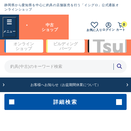
静岡県から愛知県を中心に釣具の店舗販売を行う「イシグロ」公式通販オ
ランクとは？
ンラインショップ
フリーワード
0
中古
SA
ショップ
ログイン
カート
お気に入り
新古品（メーカー問屋から仕
オンライン
ビルディング
入れた未使用品）
良
ショップ
パーツ
商品カテゴリ
※店頭展示時の置き傷が付いている
ものも含む
竿・ルアーロッド(5)
竿・ルアーロッド(64459)
リール・カスタムパーツ(35795)
A
ルアー・エギ(1816)
お客様へお知らせ（お盆期間休業について）
傷が極めて少ない極上品
その他・雑品(1068)
メーカー
詳細検索
B+
使用感や傷は少なく比較的美
店舗
品