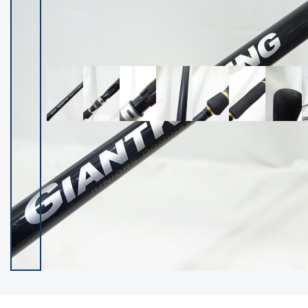
イシグロ御殿場店
イシグロ伊東店
ランク
(102683)
SA
(2966)
A
(17372)
B+
(12347)
B
(22046)
C
(38915)
C-
(5173)
D
(2211)
ランクについて