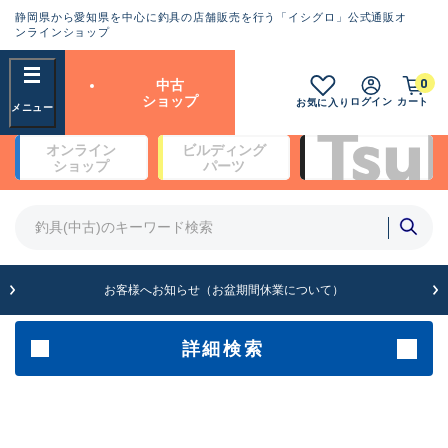
静岡県から愛知県を中心に釣具の店舗販売を行う「イシグロ」公式通販オ
ランクとは？
ンラインショップ
フリーワード
0
中古
SA
ショップ
ログイン
カート
お気に入り
新古品（メーカー問屋から仕
オンライン
ビルディング
入れた未使用品）
良
ショップ
パーツ
商品カテゴリ
※店頭展示時の置き傷が付いている
ものも含む
竿・ルアーロッド(5)
竿・ルアーロッド(64525)
リール・カスタムパーツ(35810)
A
ルアー・エギ(1816)
お客様へお知らせ（お盆期間休業について）
傷が極めて少ない極上品
その他・雑品(1074)
メーカー
詳細検索
B+
使用感や傷は少なく比較的美
店舗
品