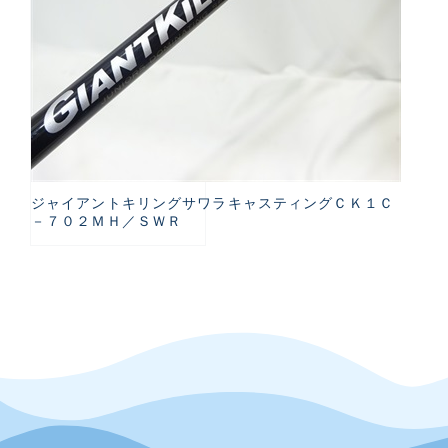
ジャイアントキリングサワラキャスティングＣＫ１Ｃ
－７０２ＭＨ／ＳＷＲ