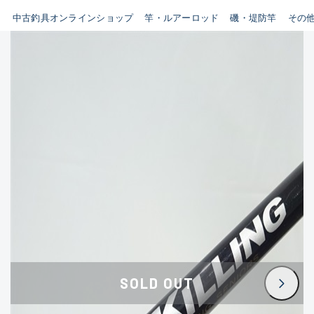
イシグロ鳴海店
中古釣具オンラインショップ
竿・ルアーロッド
磯・堤防竿
その
B
イシグロフレスポ鈴鹿店
使用感や傷はあるが全体的に
イシグロ津高茶屋店
綺麗な良品
イシグロ西春店
C
イシグロ中川かの里店
使用感や傷のある一般的な中
イシグロカインズモール彦根店
古品
イシグロ静岡中吉田店
C-
イシグロ名東引山店
かなり使用感があり、全体的
イシグロ豊田店
に目立つ傷が多い品
イシグロ豊橋向山店
イシグロ岐阜店
D
SOLD OUT
イシグロ高林店
著しく状態が悪いが使用はで