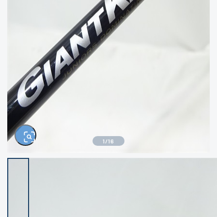
きるもの、改造品も含む
悪
イシグロ西尾店
イシグロ三河安城店
※ルアー、エギ、雑品、その他につきましては
ランク表記はございません。 状態は写真にて
ご確認ください。
イシグロ半田店
イシグロ岡崎若松店
イシグロ岡崎大樹寺店
イシグロ焼津店
イシグロ掛川店
イシグロ沼津店
1
/
16
イシグロ駿東柿田川店
イシグロ豊川店
イシグロ富士店
イシグロ磐田店