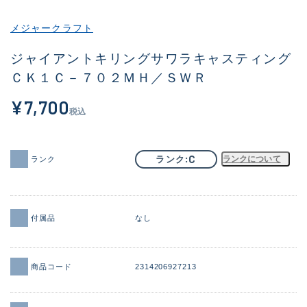
その他
メジャークラフト
新商品
(2059)
ジャイアントキリングサワラキャスティング
ＣＫ１Ｃ－７０２ＭＨ／ＳＷＲ
おすすめ
(182)
¥7,700
値下げ品
(14298)
税込
OH済
(945)
DCチェック済
(1340)
C
ランク
ランクについて
ランク
在庫有のみ
(21890)
価格
付属品
なし
商品コード
2314206927213
この条件で検索する