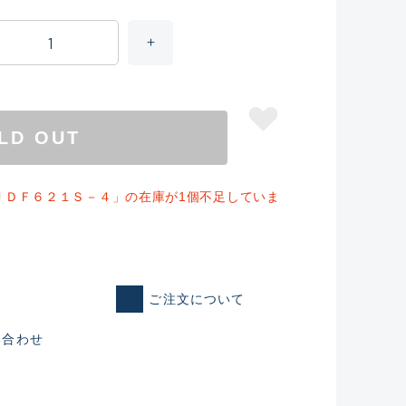
LD OUT
ＪＤＦ６２１Ｓ－４」の在庫が1個不足していま
ご注文について
い合わせ
仕入れた未使用
いるものも含む