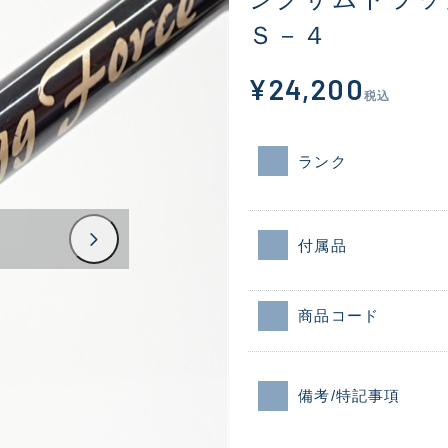
Ｓ－４
¥24,200
税込
ランク
付属品
商品コード
備考/特記事項