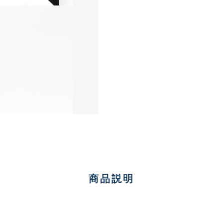
傷が極めて少ない極上品
A
使用感や傷は少なく比較的
B+
使用感や傷はあるが全体的
B
使用感や傷のある一般的な
C
商品説明
かなり使用感があり、全体
C-
い品