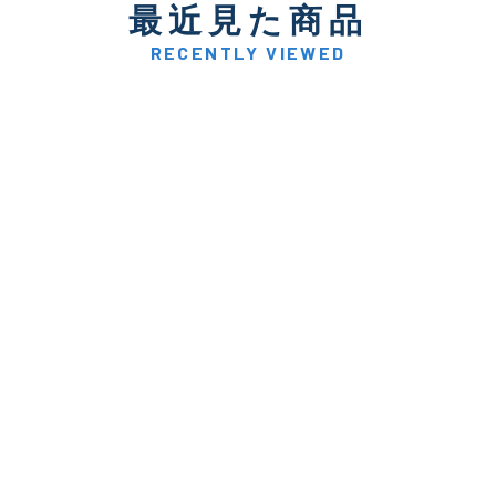
最近見た商品
著しく状態が悪いが使用は
D
品も含む
RECENTLY VIEWED
※ルアー、エギ、雑品、その他につきましてはランク表記はござ
確認ください。