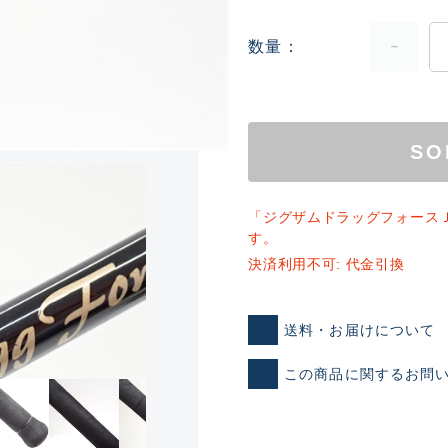
数量
SO
「ジグザムドラッグフォース
す。
決済利用不可: 代金引換
ランクとは？
送料・お届けについて
この商品に関するお問
新古品（メーカー問屋から
品）
SA
※店頭展示時の置き傷が付いて