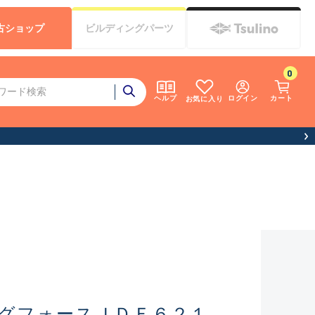
古
ショップ
ビルディング
パーツ
0
ログイン
カート
ヘルプ
お気に入り
グフォースＪＤＦ６２１