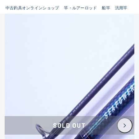
イシグロ鳴海店
中古釣具オンラインショップ
竿・ルアーロッド
船竿
汎用竿
B
イシグロフレスポ鈴鹿店
使用感や傷はあるが全体的に
イシグロ津高茶屋店
綺麗な良品
イシグロ西春店
C
イシグロカインズモール彦根店
使用感や傷のある一般的な中
イシグロ中川かの里店
古品
イシグロ静岡中吉田店
C-
イシグロ名東引山店
かなり使用感があり、全体的
イシグロ豊田店
に目立つ傷が多い品
イシグロ豊橋向山店
イシグロ岐阜店
D
SOLD OUT
イシグロ高林店
著しく状態が悪いが使用はで