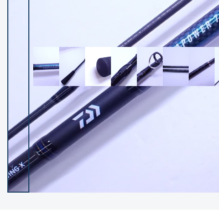
イシグロ御殿場店
イシグロ伊東店
ランク
(102237)
SA
(2950)
A
(17300)
B+
(12281)
B
(21962)
C
(38766)
C-
(5142)
D
(2197)
ランクについて