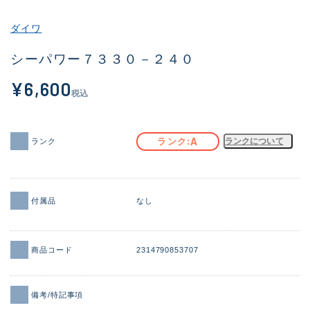
その他
ダイワ
新商品
(1886)
シーパワー７３３０－２４０
おすすめ
(156)
¥6,600
税込
値下げ品
(14303)
OH済
(936)
A
ランク
ランクについて
ランク
DCチェック済
(1336)
在庫有のみ
(22081)
付属品
なし
価格
商品コード
2314790853707
この条件で検索する
備考/特記事項