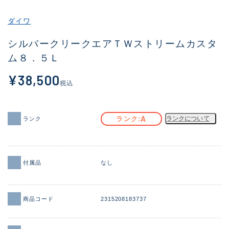
その他
ダイワ
新商品
(1866)
シルバークリークエアＴＷストリームカスタ
ム８．５Ｌ
おすすめ
(170)
¥38,500
値下げ品
(14305)
税込
OH済
(933)
DCチェック済
(1329)
A
ランク
ランクについて
ランク
在庫有のみ
(22154)
価格
付属品
なし
商品コード
2315208183737
この条件で検索する