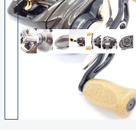
イシグロ御殿場店
イシグロ伊東店
ランク
(101994)
SA
(2940)
A
(17251)
B+
(12259)
B
(21924)
C
(38668)
C-
(5129)
D
(2186)
ランクについて