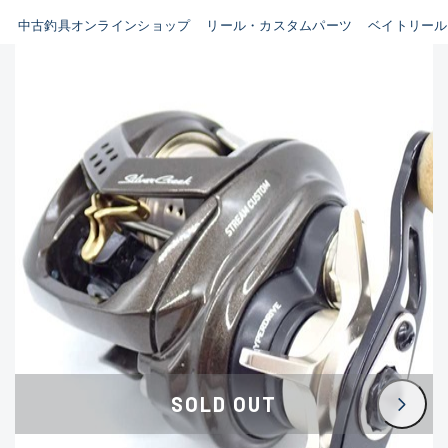
イシグロ鳴海店
中古釣具オンラインショップ
リール・カスタムパーツ
ベイトリール
B
イシグロフレスポ鈴鹿店
使用感や傷はあるが全体的に
イシグロ津高茶屋店
綺麗な良品
イシグロ西春店
C
イシグロ中川かの里店
使用感や傷のある一般的な中
イシグロカインズモール彦根店
古品
イシグロ静岡中吉田店
C-
イシグロ名東引山店
かなり使用感があり、全体的
イシグロ豊田店
に目立つ傷が多い品
イシグロ豊橋向山店
イシグロ岐阜店
D
SOLD OUT
イシグロ西尾店
著しく状態が悪いが使用はで