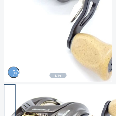
きるもの、改造品も含む
悪
イシグロ高林店
イシグロ三河安城店
※ルアー、エギ、雑品、その他につきましては
ランク表記はございません。 状態は写真にて
ご確認ください。
イシグロ岡崎大樹寺店
イシグロ半田店
イシグロ岡崎若松店
イシグロ焼津店
イシグロ掛川店
イシグロ沼津店
1
/
14
イシグロ駿東柿田川店
イシグロ豊川店
イシグロ富士店
イシグロ磐田店