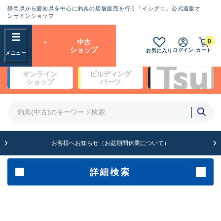
静岡県から愛知県を中心に釣具の店舗販売を行う「イシグロ」公式通販オ
ランクとは？
ンラインショップ
フリーワード
0
中古
SA
ショップ
ログイン
カート
お気に入り
新古品（メーカー問屋から仕
オンライン
ビルディング
入れた未使用品）
良
ショップ
パーツ
商品カテゴリ
※店頭展示時の置き傷が付いている
ものも含む
竿・ルアーロッド(4)
竿・ルアーロッド(64109)
リール・カスタムパーツ(35560)
A
ルアー・エギ(1807)
お客様へお知らせ（お盆期間休業について）
傷が極めて少ない極上品
その他・雑品(1061)
メーカー
詳細検索
B+
使用感や傷は少なく比較的美
店舗
品