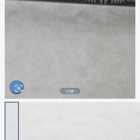
きるもの、改造品も含む
悪
イシグロ西尾店
イシグロ三河安城店
※ルアー、エギ、雑品、その他につきましては
ランク表記はございません。 状態は写真にて
ご確認ください。
イシグロ半田店
イシグロ岡崎大樹寺店
イシグロ岡崎若松店
イシグロ焼津店
イシグロ掛川店
イシグロ沼津店
1
/
20
イシグロ駿東柿田川店
イシグロ磐田店
イシグロ豊川店
イシグロ富士店