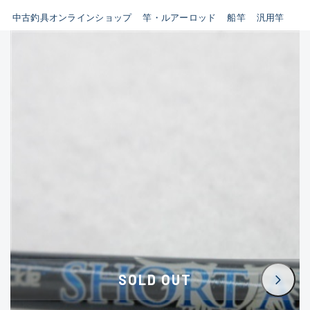
イシグロ鳴海店
中古釣具オンラインショップ
竿・ルアーロッド
船竿
汎用竿
B
イシグロフレスポ鈴鹿店
使用感や傷はあるが全体的に
イシグロ津高茶屋店
綺麗な良品
イシグロ西春店
C
イシグロ中川かの里店
使用感や傷のある一般的な中
イシグロカインズモール彦根店
古品
イシグロ静岡中吉田店
C-
イシグロ名東引山店
かなり使用感があり、全体的
イシグロ豊田店
に目立つ傷が多い品
イシグロ豊橋向山店
イシグロ岐阜店
D
SOLD OUT
イシグロ高林店
著しく状態が悪いが使用はで