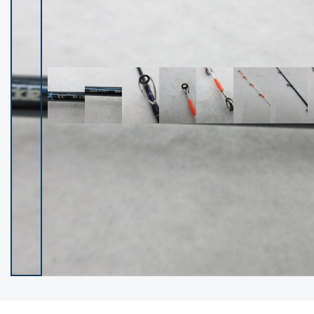
イシグロ御殿場店
イシグロ伊東店
ランク
(102400)
SA
(2953)
A
(17318)
B+
(12301)
B
(21990)
C
(38837)
C-
(5150)
D
(2205)
ランクについて