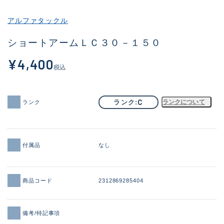
その他
アルファタックル
新商品
(1956)
ショートアームＬＣ３０－１５０
おすすめ
(164)
¥4,400
税込
値下げ品
(14301)
OH済
(936)
C
ランク
ランクについて
ランク
DCチェック済
(1337)
在庫有のみ
(21991)
付属品
なし
価格
商品コード
2312869285404
この条件で検索する
備考/特記事項