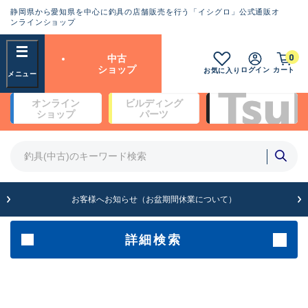
静岡県から愛知県を中心に釣具の店舗販売を行う「イシグロ」公式通販オ
ランクとは？
ンラインショップ
フリーワード
0
中古
SA
ショップ
ログイン
カート
お気に入り
新古品（メーカー問屋から仕
オンライン
ビルディング
入れた未使用品）
良
ショップ
パーツ
商品カテゴリ
※店頭展示時の置き傷が付いている
ものも含む
竿・ルアーロッド(4)
竿・ルアーロッド(64369)
リール・カスタムパーツ(35700)
A
ルアー・エギ(1811)
お客様へお知らせ（お盆期間休業について）
傷が極めて少ない極上品
その他・雑品(1063)
メーカー
詳細検索
B+
使用感や傷は少なく比較的美
店舗
品