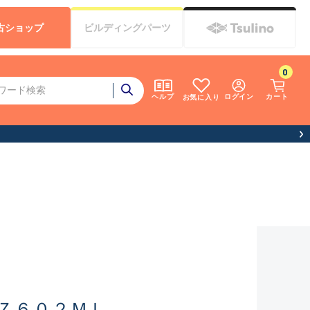
古
ショップ
ビルディング
パーツ
0
ログイン
カート
ヘルプ
お気に入り
Ｚ６０２ＭＬ