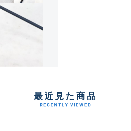
使用感や傷は少なく比較的
B+
使用感や傷はあるが全体的
B
使用感や傷のある一般的な
C
かなり使用感があり、全体
最近見た商品
C-
い品
RECENTLY VIEWED
著しく状態が悪いが使用は
D
品も含む