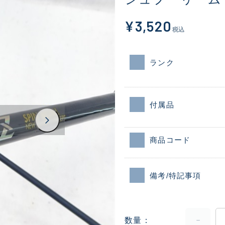
¥3,520
税込
ランク
付属品
商品コード
備考/特記事項
数量