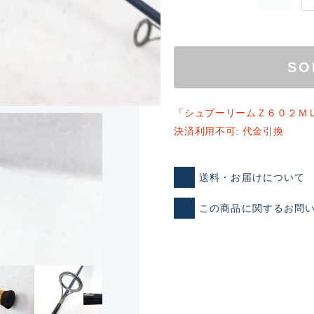
SO
「シュプーリームＺ６０２Ｍ
決済利用不可: 代金引換
ランクとは？
送料・お届けについて
この商品に関するお問
新古品（メーカー問屋から
品）
SA
※店頭展示時の置き傷が付いて
傷が極めて少ない極上品
A