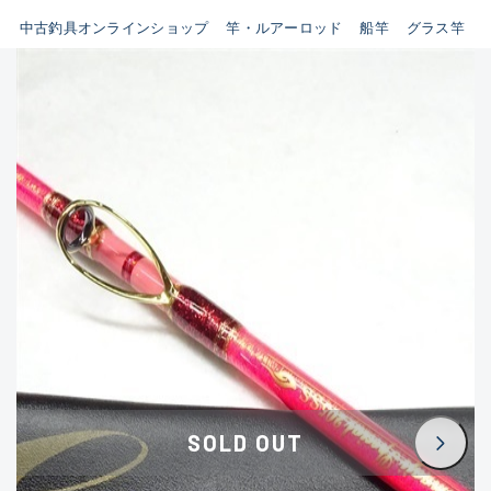
イシグロ鳴海店
中古釣具オンラインショップ
竿・ルアーロッド
船竿
グラス竿
B
イシグロフレスポ鈴鹿店
使用感や傷はあるが全体的に
イシグロ津高茶屋店
綺麗な良品
イシグロ西春店
C
イシグロカインズモール彦根店
使用感や傷のある一般的な中
イシグロ中川かの里店
古品
イシグロ静岡中吉田店
C-
イシグロ名東引山店
かなり使用感があり、全体的
イシグロ豊田店
に目立つ傷が多い品
イシグロ豊橋向山店
イシグロ岐阜店
D
SOLD OUT
イシグロ高林店
著しく状態が悪いが使用はで