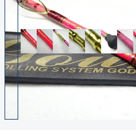
イシグロ御殿場店
イシグロ伊東店
ランク
(102538)
SA
(2966)
A
(17341)
B+
(12322)
B
(22013)
C
(38877)
C-
(5167)
D
(2205)
ランクについて