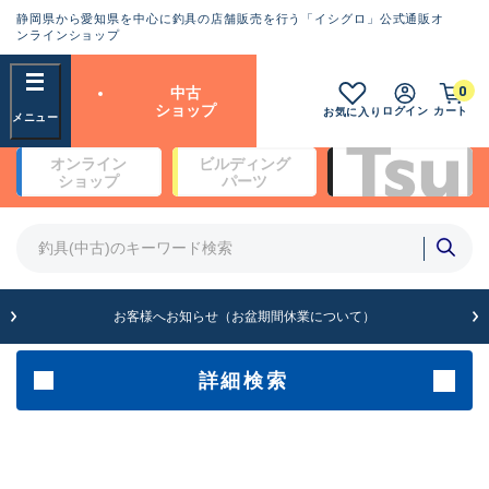
静岡県から愛知県を中心に釣具の店舗販売を行う「イシグロ」公式通販オ
ランクとは？
ンラインショップ
フリーワード
0
中古
SA
ショップ
ログイン
カート
お気に入り
新古品（メーカー問屋から仕
オンライン
ビルディング
入れた未使用品）
良
ショップ
パーツ
商品カテゴリ
※店頭展示時の置き傷が付いている
ものも含む
竿・ルアーロッド(5)
竿・ルアーロッド(64430)
リール・カスタムパーツ(35772)
A
ルアー・エギ(1812)
お客様へお知らせ（お盆期間休業について）
傷が極めて少ない極上品
その他・雑品(1066)
メーカー
詳細検索
B+
使用感や傷は少なく比較的美
店舗
品