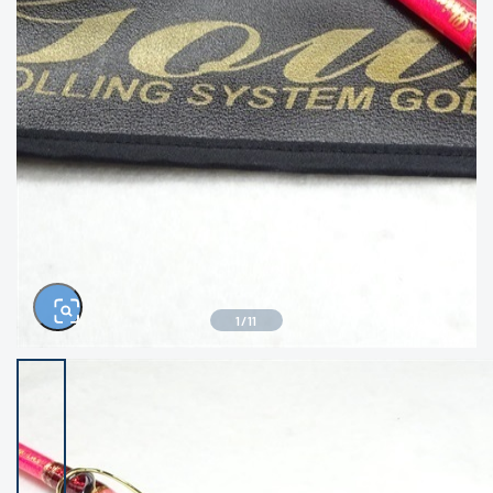
きるもの、改造品も含む
悪
イシグロ西尾店
イシグロ三河安城店
※ルアー、エギ、雑品、その他につきましては
ランク表記はございません。 状態は写真にて
ご確認ください。
イシグロ半田店
イシグロ岡崎若松店
イシグロ岡崎大樹寺店
イシグロ焼津店
イシグロ掛川店
イシグロ沼津店
1
/
11
イシグロ駿東柿田川店
イシグロ豊川店
イシグロ磐田店
イシグロ富士店