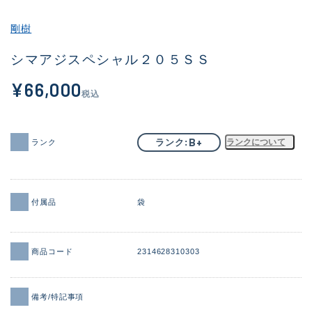
その他
剛樹
新商品
(2101)
シマアジスペシャル２０５ＳＳ
おすすめ
(177)
¥66,000
税込
値下げ品
(14299)
OH済
(943)
B+
ランク
ランクについて
ランク
DCチェック済
(1339)
在庫有のみ
(21946)
付属品
袋
価格
商品コード
2314628310303
この条件で検索する
備考/特記事項