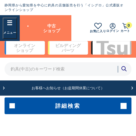
静岡県から愛知県を中心に釣具の店舗販売を行う「イシグロ」公式通販オ
ランクとは？
ンラインショップ
フリーワード
0
中古
SA
ショップ
ログイン
カート
お気に入り
新古品（メーカー問屋から仕
オンライン
ビルディング
入れた未使用品）
良
ショップ
パーツ
商品カテゴリ
※店頭展示時の置き傷が付いている
ものも含む
竿・ルアーロッド(4)
竿・ルアーロッド(64190)
リール・カスタムパーツ(35604)
A
ルアー・エギ(1807)
お客様へお知らせ（お盆期間休業について）
傷が極めて少ない極上品
その他・雑品(1061)
メーカー
詳細検索
B+
使用感や傷は少なく比較的美
店舗
品