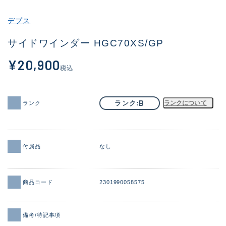
その他
デプス
新商品
(1851)
サイドワインダー HGC70XS/GP
おすすめ
(160)
¥20,900
税込
値下げ品
(14305)
OH済
(933)
B
ランク
ランクについて
ランク
DCチェック済
(1328)
在庫有のみ
(22151)
付属品
なし
価格
商品コード
2301990058575
この条件で検索する
備考/特記事項