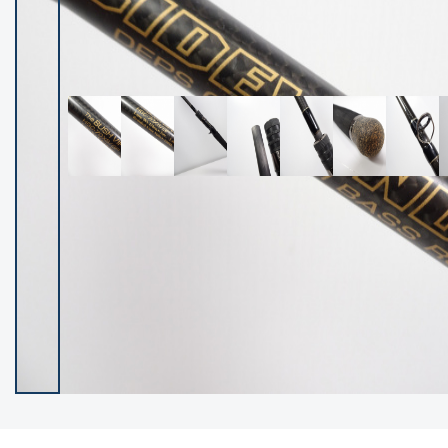
イシグロ御殿場店
イシグロ伊東店
ランク
(102119)
SA
(2946)
A
(17275)
B+
(12268)
B
(21943)
C
(38721)
C-
(5135)
D
(2192)
ランクについて