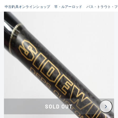
イシグロ鳴海店
中古釣具オンラインショップ
竿・ルアーロッド
バス・トラウト・フ
B
イシグロフレスポ鈴鹿店
使用感や傷はあるが全体的に
イシグロ津高茶屋店
綺麗な良品
イシグロ西春店
C
イシグロ中川かの里店
使用感や傷のある一般的な中
イシグロカインズモール彦根店
古品
イシグロ静岡中吉田店
C-
イシグロ名東引山店
かなり使用感があり、全体的
イシグロ豊田店
に目立つ傷が多い品
イシグロ豊橋向山店
イシグロ岐阜店
D
SOLD OUT
イシグロ高林店
著しく状態が悪いが使用はで