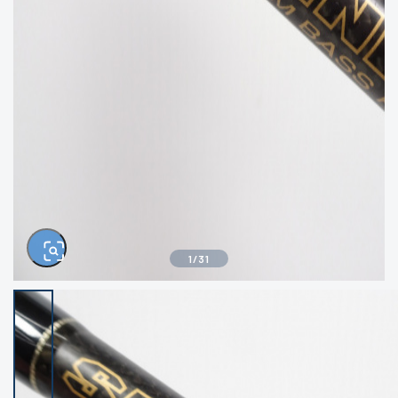
きるもの、改造品も含む
悪
イシグロ西尾店
イシグロ三河安城店
※ルアー、エギ、雑品、その他につきましては
ランク表記はございません。 状態は写真にて
ご確認ください。
イシグロ岡崎大樹寺店
イシグロ半田店
イシグロ岡崎若松店
イシグロ焼津店
イシグロ掛川店
イシグロ沼津店
1
/
31
イシグロ駿東柿田川店
イシグロ豊川店
イシグロ磐田店
イシグロ富士店