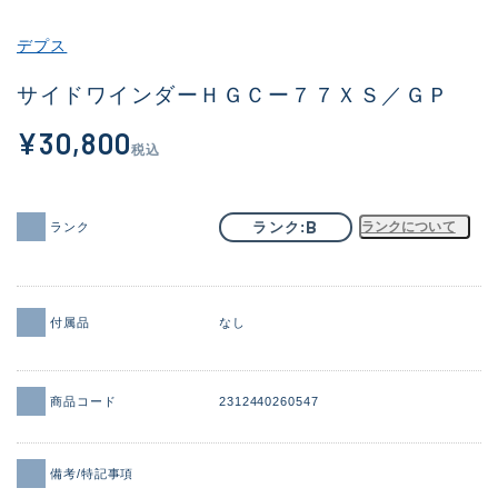
その他
デプス
新商品
(1851)
サイドワインダーＨＧＣー７７ＸＳ／ＧＰ
おすすめ
(160)
¥30,800
税込
値下げ品
(14305)
OH済
(933)
B
ランク
ランクについて
ランク
DCチェック済
(1328)
在庫有のみ
(22147)
付属品
なし
価格
商品コード
2312440260547
この条件で検索する
備考/特記事項