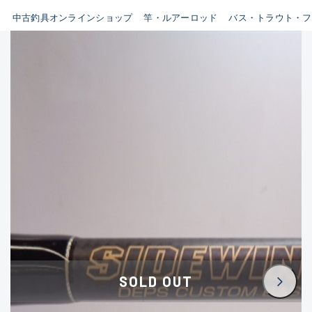
イシグロ鳴海店
中古釣具オンラインショップ
竿・ルアーロッド
バス・トラウト・フ
B
イシグロフレスポ鈴鹿店
使用感や傷はあるが全体的に
イシグロ津高茶屋店
綺麗な良品
イシグロ西春店
C
イシグロ中川かの里店
使用感や傷のある一般的な中
イシグロカインズモール彦根店
古品
イシグロ静岡中吉田店
C-
イシグロ名東引山店
かなり使用感があり、全体的
イシグロ豊田店
に目立つ傷が多い品
イシグロ豊橋向山店
イシグロ岐阜店
D
SOLD OUT
イシグロ高林店
著しく状態が悪いが使用はで