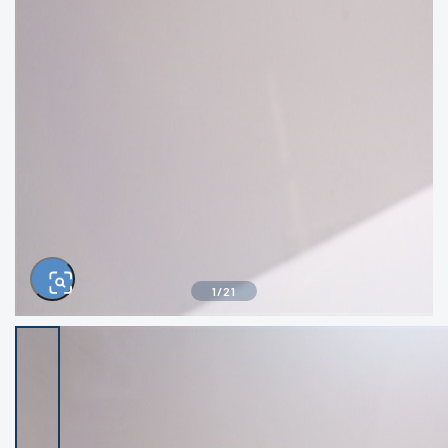
きるもの、改造品も含む
悪
イシグロ西尾店
イシグロ三河安城店
※ルアー、エギ、雑品、その他につきましては
ランク表記はございません。 状態は写真にて
ご確認ください。
イシグロ岡崎大樹寺店
イシグロ半田店
イシグロ岡崎若松店
イシグロ焼津店
イシグロ掛川店
イシグロ沼津店
1
/
21
イシグロ駿東柿田川店
イシグロ豊川店
イシグロ磐田店
イシグロ富士店