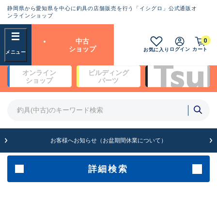
静岡県から愛知県を中心に釣具の店舗販売を行う「イシグロ」公式通販オ
ランクとは？
ンラインショップ
フリーワード
0
中古
SA
ショップ
ログイン
カート
お気に入り
新古品（メーカー問屋から仕
オンライン
ビルディング
入れた未使用品）
良
ショップ
パーツ
商品カテゴリ
※店頭展示時の置き傷が付いている
ものも含む
竿・ルアーロッド(4)
竿・ルアーロッド(64190)
リール・カスタムパーツ(35604)
A
ルアー・エギ(1807)
お客様へお知らせ（お盆期間休業について）
傷が極めて少ない極上品
その他・雑品(1061)
メーカー
詳細検索
B+
使用感や傷は少なく比較的美
店舗
品