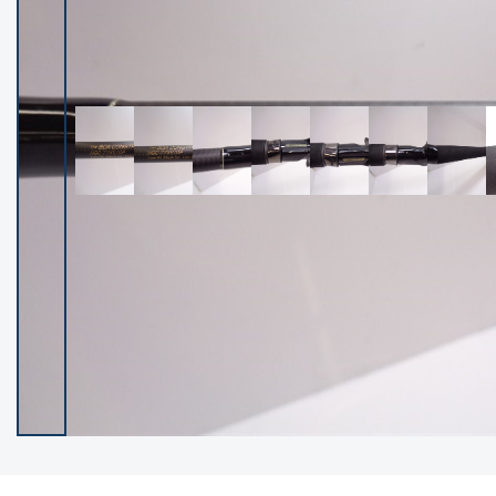
イシグロ御殿場店
イシグロ伊東店
ランク
(102119)
SA
(2946)
A
(17275)
B+
(12268)
B
(21943)
C
(38721)
C-
(5135)
D
(2192)
ランクについて