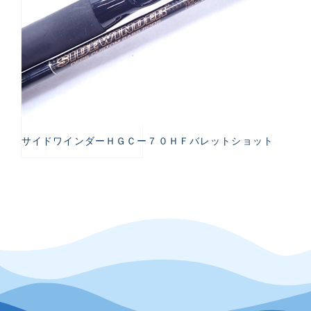
サイドワインダーＨＧＣー７０ＨＦバレットショット