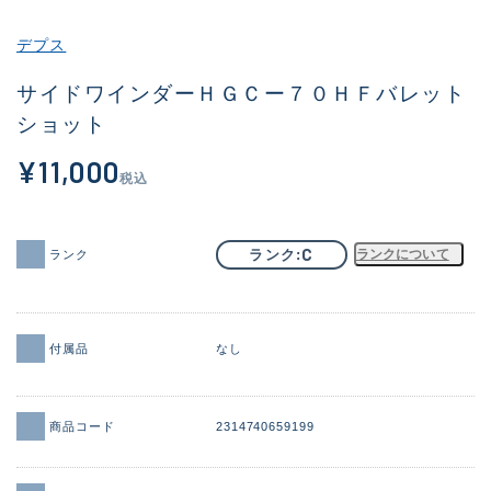
その他
デプス
新商品
(1858)
サイドワインダーＨＧＣー７０ＨＦバレット
ショット
おすすめ
(170)
¥11,000
値下げ品
(6536)
税込
OH済
(933)
DCチェック済
(1329)
C
ランク
ランクについて
ランク
在庫有のみ
(22177)
価格
付属品
なし
商品コード
2314740659199
この条件で検索する