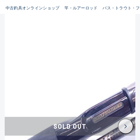
イシグロ鳴海店
中古釣具オンラインショップ
竿・ルアーロッド
バス・トラウト・フ
B
イシグロフレスポ鈴鹿店
使用感や傷はあるが全体的に
イシグロ津高茶屋店
綺麗な良品
イシグロ西春店
C
イシグロ中川かの里店
使用感や傷のある一般的な中
イシグロカインズモール彦根店
古品
イシグロ静岡中吉田店
C-
イシグロ名東引山店
かなり使用感があり、全体的
イシグロ豊田店
に目立つ傷が多い品
イシグロ豊橋向山店
イシグロ岐阜店
D
SOLD OUT
イシグロ西尾店
著しく状態が悪いが使用はで