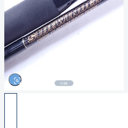
きるもの、改造品も含む
悪
イシグロ高林店
イシグロ三河安城店
※ルアー、エギ、雑品、その他につきましては
ランク表記はございません。 状態は写真にて
ご確認ください。
イシグロ半田店
イシグロ岡崎大樹寺店
イシグロ岡崎若松店
イシグロ焼津店
イシグロ掛川店
イシグロ沼津店
1
/
26
イシグロ駿東柿田川店
イシグロ豊川店
イシグロ富士店
イシグロ磐田店