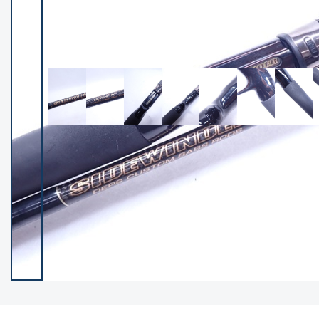
イシグロ御殿場店
イシグロ伊東店
ランク
(101985)
SA
(2941)
A
(17251)
B+
(12260)
B
(21917)
C
(38665)
C-
(5128)
D
(2186)
ランクについて