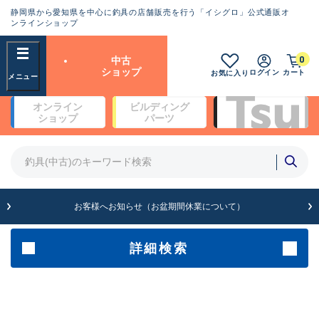
静岡県から愛知県を中心に釣具の店舗販売を行う「イシグロ」公式通販オ
ランクとは？
ンラインショップ
フリーワード
0
中古
SA
ショップ
ログイン
カート
お気に入り
新古品（メーカー問屋から仕
オンライン
ビルディング
入れた未使用品）
良
ショップ
パーツ
商品カテゴリ
※店頭展示時の置き傷が付いている
ものも含む
竿・ルアーロッド(4)
竿・ルアーロッド(64099)
リール・カスタムパーツ(35561)
A
ルアー・エギ(1807)
お客様へお知らせ（お盆期間休業について）
傷が極めて少ない極上品
その他・雑品(1061)
メーカー
詳細検索
B+
使用感や傷は少なく比較的美
店舗
品