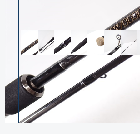
イシグロ御殿場店
イシグロ伊東店
ランク
(102400)
SA
(2953)
A
(17318)
B+
(12301)
B
(21990)
C
(38837)
C-
(5150)
D
(2205)
ランクについて