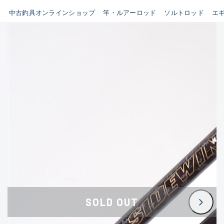
イシグロ鳴海店
中古釣具オンラインショップ
竿・ルアーロッド
ソルトロッド
エ
B
イシグロフレスポ鈴鹿店
使用感や傷はあるが全体的に
イシグロ津高茶屋店
綺麗な良品
イシグロ西春店
C
イシグロ中川かの里店
使用感や傷のある一般的な中
イシグロカインズモール彦根店
古品
イシグロ静岡中吉田店
C-
イシグロ名東引山店
かなり使用感があり、全体的
イシグロ豊田店
に目立つ傷が多い品
イシグロ豊橋向山店
イシグロ岐阜店
D
SOLD OUT
イシグロ高林店
著しく状態が悪いが使用はで