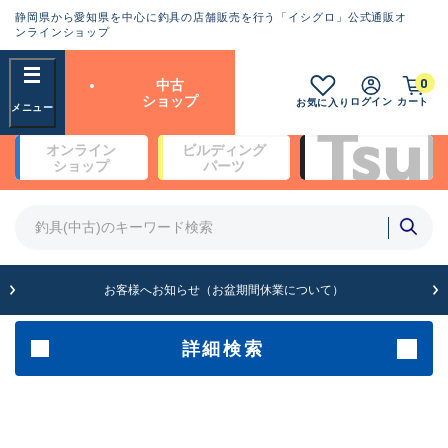
静岡県から愛知県を中心に釣具の店舗販売を行う「イシグロ」公式通販オ
ランクとは？
ンラインショップ
フリーワード
0
中古
SA
ショップ
ログイン
カート
お気に入り
新古品（メーカー問屋から仕
オンライン
ビルディング
入れた未使用品）
良
ショップ
パーツ
商品カテゴリ
※店頭展示時の置き傷が付いている
ものも含む
竿・ルアーロッド(4)
竿・ルアーロッド(64369)
リール・カスタムパーツ(35700)
A
ルアー・エギ(1811)
お客様へお知らせ（お盆期間休業について）
傷が極めて少ない極上品
その他・雑品(1063)
メーカー
詳細検索
B+
使用感や傷は少なく比較的美
店舗
品