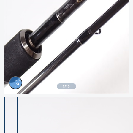
きるもの、改造品も含む
悪
イシグロ西尾店
イシグロ三河安城店
※ルアー、エギ、雑品、その他につきましては
ランク表記はございません。 状態は写真にて
ご確認ください。
イシグロ半田店
イシグロ岡崎大樹寺店
イシグロ岡崎若松店
イシグロ焼津店
イシグロ掛川店
イシグロ沼津店
1
/
10
イシグロ駿東柿田川店
イシグロ磐田店
イシグロ豊川店
イシグロ富士店