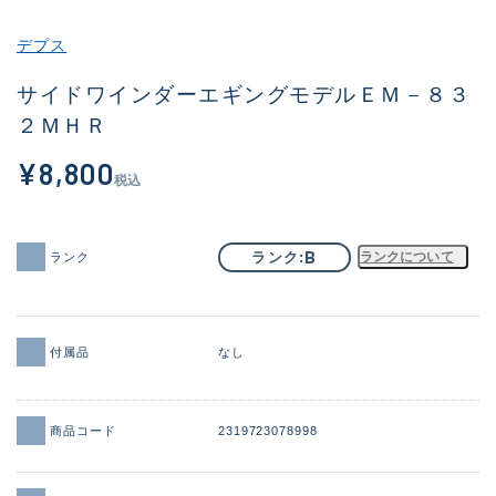
その他
デプス
新商品
(1956)
サイドワインダーエギングモデルＥＭ－８３
２ＭＨＲ
おすすめ
(164)
¥8,800
値下げ品
(14301)
税込
OH済
(936)
DCチェック済
(1337)
B
ランク
ランクについて
ランク
在庫有のみ
(21991)
価格
付属品
なし
商品コード
2319723078998
この条件で検索する