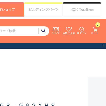
古
ショップ
ビルディング
パーツ
0
ログイン
カート
ヘルプ
お気に入り
休業について）
ＧＢ－９６２ＸＨＳ