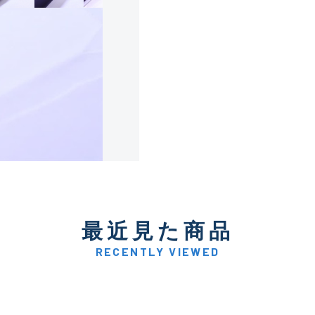
使用感や傷は少なく比較的
B+
使用感や傷はあるが全体的
B
使用感や傷のある一般的な
C
かなり使用感があり、全体
最近見た商品
C-
い品
RECENTLY VIEWED
著しく状態が悪いが使用は
D
品も含む