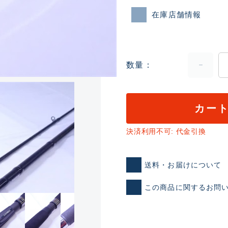
在庫店舗情報
数量
カー
ランクとは？
決済利用不可: 代金引換
新古品（メーカー問屋から
送料・お届けについて
品）
SA
※店頭展示時の置き傷が付いて
この商品に関するお問
傷が極めて少ない極上品
A