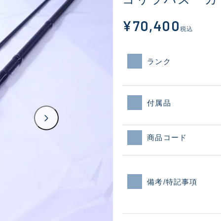
¥70,400
税込
ランク
付属品
商品コード
備考/特記事項