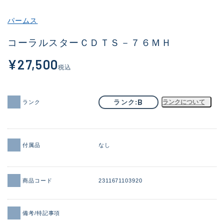
その他
パームス
新商品
(1973)
コーラルスターＣＤＴＳ－７６ＭＨ
おすすめ
(173)
¥27,500
税込
値下げ品
(14303)
OH済
(936)
B
ランク
ランクについて
ランク
DCチェック済
(1336)
在庫有のみ
(22085)
付属品
なし
価格
商品コード
2311671103920
この条件で検索する
備考/特記事項