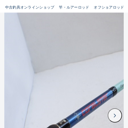
イシグロ鳴海店
中古釣具オンラインショップ
竿・ルアーロッド
オフショアロッド
B
イシグロフレスポ鈴鹿店
使用感や傷はあるが全体的に
イシグロ津高茶屋店
綺麗な良品
イシグロ西春店
C
イシグロカインズモール彦根店
使用感や傷のある一般的な中
イシグロ中川かの里店
古品
イシグロ静岡中吉田店
C-
イシグロ名東引山店
かなり使用感があり、全体的
イシグロ豊田店
に目立つ傷が多い品
イシグロ豊橋向山店
イシグロ岐阜店
D
イシグロ高林店
著しく状態が悪いが使用はで