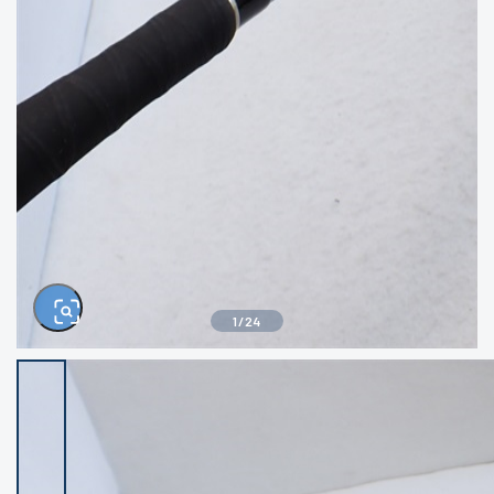
きるもの、改造品も含む
悪
イシグロ西尾店
イシグロ三河安城店
※ルアー、エギ、雑品、その他につきましては
ランク表記はございません。 状態は写真にて
ご確認ください。
イシグロ岡崎大樹寺店
イシグロ半田店
イシグロ岡崎若松店
イシグロ焼津店
イシグロ掛川店
イシグロ沼津店
1
/
24
イシグロ駿東柿田川店
イシグロ豊川店
イシグロ磐田店
イシグロ富士店