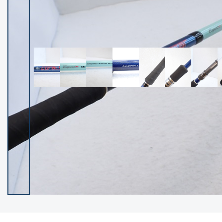
イシグロ御殿場店
イシグロ伊東店
ランク
(102236)
SA
(2950)
A
(17300)
B+
(12281)
B
(21961)
C
(38766)
C-
(5142)
D
(2197)
ランクについて