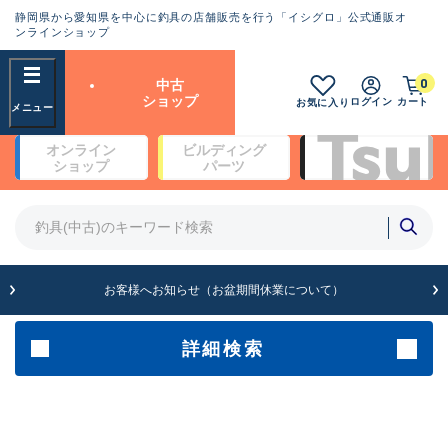
静岡県から愛知県を中心に釣具の店舗販売を行う「イシグロ」公式通販オ
ランクとは？
ンラインショップ
フリーワード
0
中古
SA
ショップ
ログイン
カート
お気に入り
新古品（メーカー問屋から仕
オンライン
ビルディング
入れた未使用品）
良
ショップ
パーツ
商品カテゴリ
※店頭展示時の置き傷が付いている
ものも含む
竿・ルアーロッド(4)
竿・ルアーロッド(64261)
リール・カスタムパーツ(35650)
A
ルアー・エギ(1807)
お客様へお知らせ（お盆期間休業について）
傷が極めて少ない極上品
その他・雑品(1061)
メーカー
詳細検索
B+
使用感や傷は少なく比較的美
店舗
品